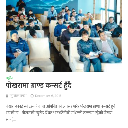
सङ्गीत
पोखरामा ग्राण्ड कन्सर्ट हुँदै
म्युजिक डायरी
December 6, 2018
पोखरा स्काई स्पोर्टसको ग्राण्ड ओपनिङको अवसर पारेर पोखरामा ग्राण्ड कन्सर्ट हुने
भएको छ । पोखराको न्युरोड स्थित भाटभटेनीको मथिल्लो तल्लामा रहेको पोखरा
स्काई...