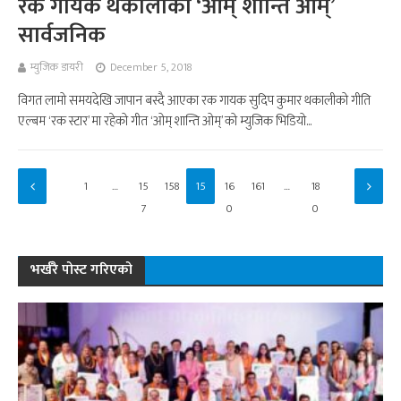
रक गायक थकालीको ‘ओम् शान्ति ओम्’
सार्वजनिक
म्युजिक डायरी
December 5, 2018
विगत लामो समयदेखि जापान बस्दै आएका रक गायक सुदिप कुमार थकालीको गीति
एल्बम ‘रक स्टार’ मा रहेको गीत ‘ओम् शान्ति ओम्’ को म्युजिक भिडियो...
1
…
15
158
15
16
161
…
18
7
9
0
0
भर्खरै पोस्ट गरिएको