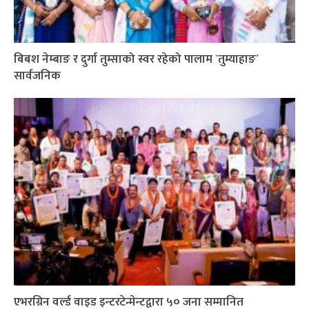
बिबश नेम्बाङ र दुर्गा तुम्साको स्वर रहेको पालाम `तुम्याहाङ´
सार्वजनिक
एभरग्रिन वर्ल्ड वाइड इन्टरटेन्मेन्टद्वारा ५० जना सम्मानित