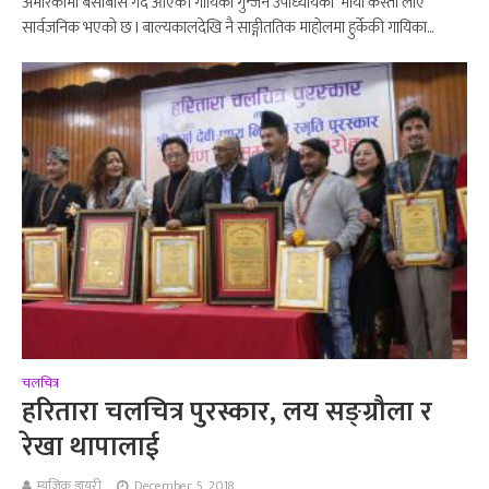
अमेरिकामा बसोबास गर्दै आएकी गायिका गुन्जन उपाध्यायको ‘माया कस्तो लाएँ’
सार्वजनिक भएको छ l बाल्यकालदेखि नै साङ्गीततिक माहोलमा हुर्केकी गायिका...
चलचित्र
हरितारा चलचित्र पुरस्कार, लय सङ्ग्रौला र
रेखा थापालाई
म्युजिक डायरी
December 5, 2018