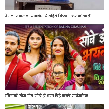
नेपाली समाजको यथार्थमाथि गहिरो चित्रण : ´ऋणको भारी`
रबिनाको तीज गीत ‘सोचे झैं भएन विहे बरिलै’ सार्वजनिक