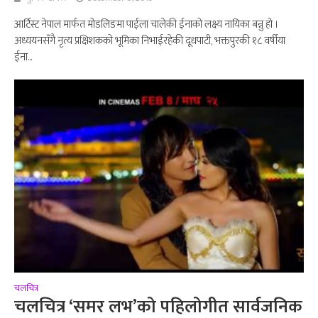
आर्टिस्ट नेपाल मार्फत मोडलिङमा पाईला चालेकी ईनाको लक्ष्य नायिका बन्नु हो ।
अध्ययनसँगै नृत्य प्रक्षिशकको भूमिका निभाईरहेकी दूधपाटी, भक्तपुरकी १८ वर्षीया
ईना...
चलचित्र
चलचित्र ‘समर लभ’को पहिलोगीत सार्वजनिक