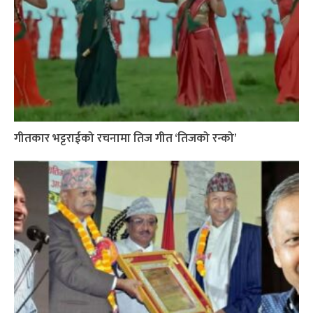
गीतकार भट्टराईको रचनामा तिज गीत ‘तिजको रन्को’