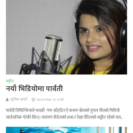
सङ्गीत
नयाँ भिडियोमा पार्वती
म्युजिक डायरी
December 6, 2018
पार्वती तिमिल्सिनाले भरखरै ‘गफ छाँट्दिन हे कसम’ बोलको युगल गीतको भिडियो
सार्वजनिक गरेकी छिन् l नारायण कँडेलको शब्द र रेखा पौडेलको सङ्गीत रहेको यस...