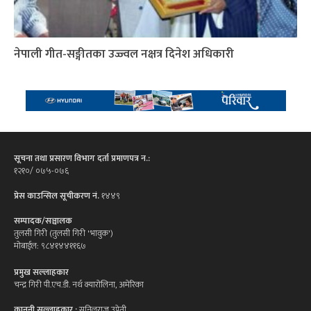
नेपाली गीत-सङ्गीतका उज्ज्वल नक्षत्र दिनेश अधिकारी
सूचना तथा प्रसारण विभाग दर्ता प्रमाणपत्र न.:
१२१०/ ०७५-०७६
प्रेस काउन्सिल सूचीकरण नं.
१४४९
सम्पादक/सञ्चालक
तुलसी गिरी (तुलसी गिरी 'भावुक')
मोबाईल: ९८४१४४११६७
प्रमुख सल्लाहकार
चन्द्र गिरी पी.एच.डी. नर्थ क्यारोलिना, अमेरिका
कानुनी सल्लाहकार :
सुनिलराज उप्रेती