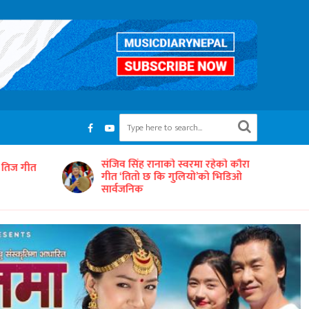
रहेको कौरा
‘समयको धुनः अधुरो सारङ्गी’ छायाङ्कनको
को भिडिओ
तयारीमा