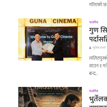
गरिएको छ।
चलचित्र
गुण सि
पर्दास
म्युजिक डायरी
ललितपुरको 
साउन १ गते
बन्द...
चलचित्र
भुर्तेल