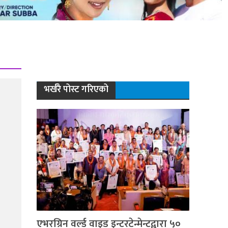
भर्खरै पोस्ट गरिएको
एभरग्रिन वर्ल्ड वाइड इन्टरटेन्मेन्टद्वारा ५०