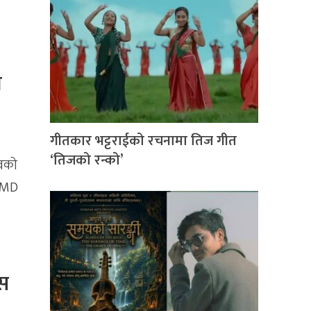
न
गीतकार भट्टराईको रचनामा तिज गीत
‘तिजको रन्को’
सवको
, MD
ास