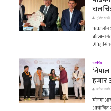
चलचित्
म्युजिक डायरी
तत्कालीन 
बोर्डअन्तर
ऐतिहासिक न
चलचित्र
‘नेपाल
हजार 
म्युजिक डायरी
चीनमा आयो
आयोजित सम