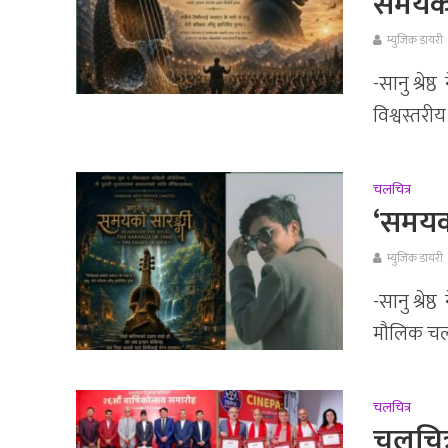
समयको 
म्युजिक डायरी
-सानु श्रे
विश्वस्तरीय
चलचित्र
‘समयको
म्युजिक डायरी
-सानु श्रे
मौलिक चलचित
चलचित्र
चलचित्