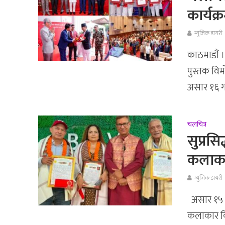
कार्यक
म्युजिक डायरी
काठमाडौं ।
पुस्तक विम
असार १६ गत
चलचित्र
सुप्रस
कलाका
म्युजिक डायरी
असार १५ गत
कलाकार कि