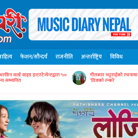
हित्य
फेशन/सौन्दर्य
राजनीति
अन्तर्राष्ट्रिय
विविध
संजिव सिंह रानाको स्वरमा 
ीतकार भट्टराईको रचनामा तिज गीत
गीत ‘तितो छ कि गुलियो’
तिजको रन्को’
सार्वजनिक