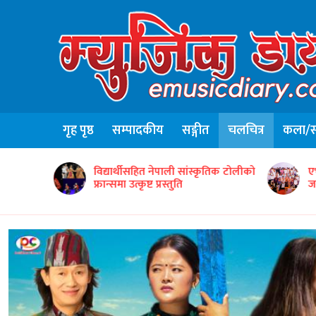
गृह पृष्ठ
सम्पादकीय
सङ्गीत
चलचित्र
कला/सा
ृतिक टोलीको
एभरग्रिन वर्ल्ड वाइड इन्टरटेन्मेन्टद्वारा ५०
ग
जना सम्मानित
‘