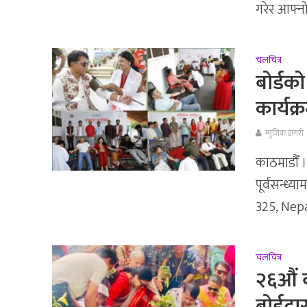
गरेर आफ्नो.
चलचित्र
बोर्डको
कार्यक्
म्युजिक डायरी
काठमाडौँ 
पूर्वसन्ध्
325, Nepal
चलचित्र
२६औं व
बोर्डद्व