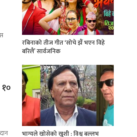
ास
रबिनाको तीज गीत ‘सोचे झैं भएन विहे
बरिलै’ सार्वजनिक
ए १०
रदान
भाग्यले खोसेको खुशी : विश्व बल्लभ