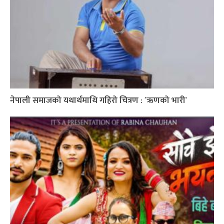
नेपाली समाजको यथार्थमाथि गहिरो चित्रण : ´ऋणको भारी`