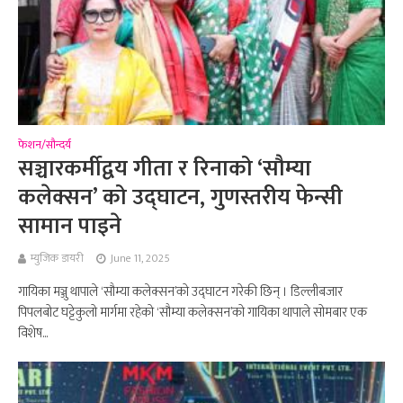
फेशन/सौन्दर्य
सञ्चारकर्मीद्वय गीता र रिनाको ‘सौम्या
कलेक्सन’ को उद्घाटन, गुणस्तरीय फेन्सी
सामान पाइने
म्युजिक डायरी
June 11, 2025
गायिका मञ्जु थापाले ‘सौम्या कलेक्सन’को उद्घाटन गरेकी छिन् । डिल्लीबजार
पिपलबोट घट्टेकुलो मार्गमा रहेको ‘सौम्या कलेक्सन’को गायिका थापाले सोमबार एक
विशेष...