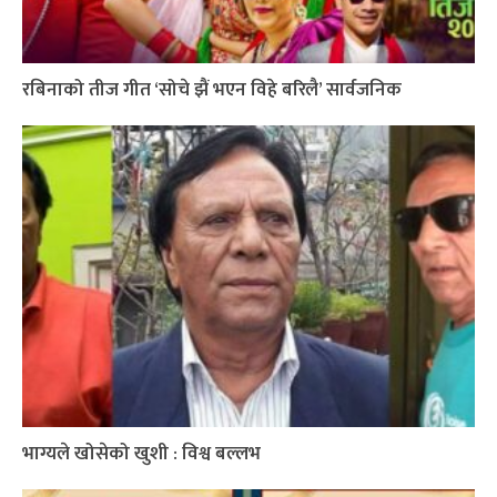
रबिनाको तीज गीत ‘सोचे झैं भएन विहे बरिलै’ सार्वजनिक
भाग्यले खोसेको खुशी : विश्व बल्लभ