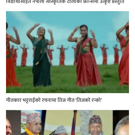
विद्यार्थीसहित नेपाली सांस्कृतिक टोलीको फ्रान्समा उत्कृष्ट प्रस्तुति
गीतकार भट्टराईको रचनामा तिज गीत ‘तिजको रन्को’