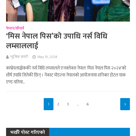
फेशन/सौन्दर्य
‘मिस नेपाल पिस’को उपाधि नर्स विधि
लम्साललाई
म्युजिक डायरी
May 19, 2024
काभ्रेपलाञ्चोककी नर्स विधि लम्सालले एनक्लेक्स नेपाल ‘मिस नेपाल पिस २०२४’को
शीर्ष उपाधि जितेकी छिन् । नेक्स्ट मोडल्स नेपालको आयोजनामा शनिबार होटल याक
एण्ड यतिमा...
1
2
3
…
6
भर्खरै पोस्ट गरिएको