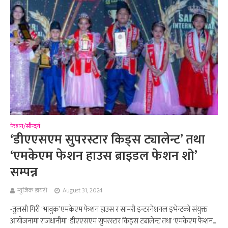
फेशन/सौन्दर्य
‘डीएएसएम सुपरस्टार किड्स ट्यालेन्ट’ तथा
‘एमकेएम फेशन हाउस ब्राइडल फेशन शो’
सम्पन्न
म्युजिक डायरी
August 31, 2024
-तुलसी गिरी ‘भावुक’ एमकेएम फेशन हाउस र सामरी इन्टरनेशनल इभेन्टको संयुक्त
आयोजनामा राजधानीमा ‘डीएएसएम सुपरस्टार किड्स ट्यालेन्ट’ तथा ‘एमकेएम फेशन...