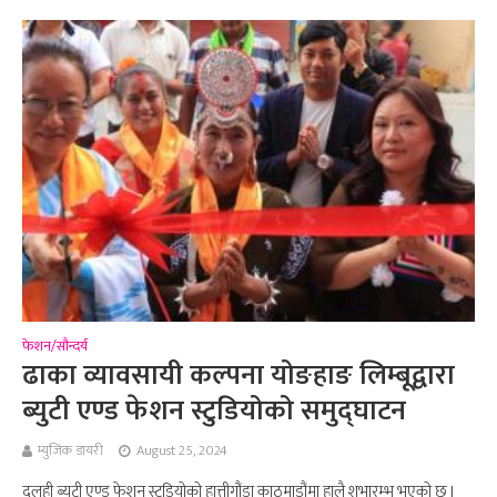
फेशन/सौन्दर्य
ढाका व्यावसायी कल्पना योङहाङ लिम्बूद्वारा
ब्युटी एण्ड फेशन स्टुडियोको समुद्घाटन
म्युजिक डायरी
August 25, 2024
दुलही ब्युटी एण्ड फेशन स्टुडियोको हात्तीगौंडा काठमाडौंमा हालै शुभारम्भ भएको छ l