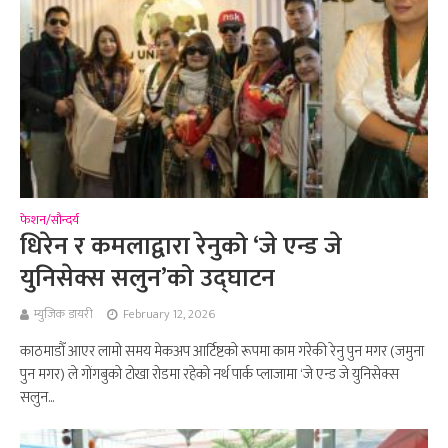
फेशन/सौन्दर्य
धिरेन र कमलाद्वारा रेनुको ‘जे एन्ड जे
युनिसेक्स सलुन’को उद्घाटन
म्युजिक डायरी
February 12, 2026
काठमाडौँ आएर लामो समय मेकअप आर्टिष्टको रूपमा काम गरेकी रेनु पुन मगर (जमुना
पुन मगर) ले गोंगबुको टोखा रोडमा रहेको नर्थ पार्क प्लाजामा ‘जे एन्ड जे युनिसेक्स
सलुन...