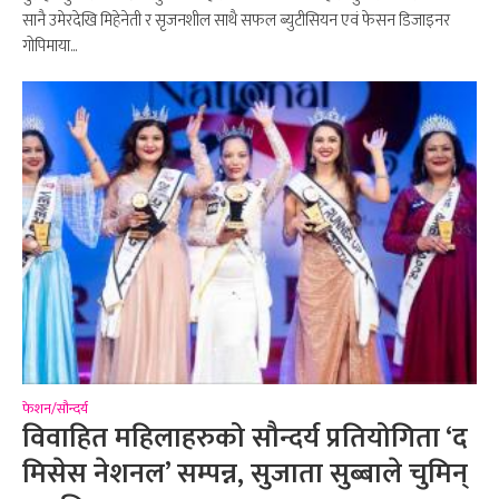
सानै उमेरदेखि मिहेनेती र सृजनशील साथै सफल ब्युटीसियन एवं फेसन डिजाइनर
गोपिमाया...
फेशन/सौन्दर्य
विवाहित महिलाहरुको सौन्दर्य प्रतियोगिता ‘द
मिसेस नेशनल’ सम्पन्न, सुजाता सुब्बाले चुमिन्