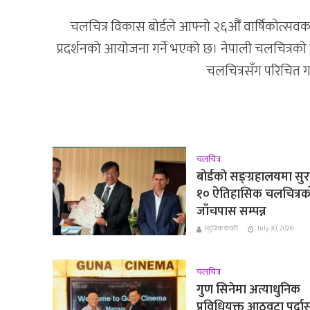
चलचित्र विकास बोर्डले आफ्नो २६औँ वार्षिकोत्सवक
प्रदर्शनको आयोजना गर्ने भएको छ। नेपाली चलचित्रको ऐत
चलचित्रसँग परिचित गर
चलचित्र
बोर्डको सङ्ग्रहालयमा सुर
१० ऐतिहासिक चलचित्रक
जाँचपास सम्पन्न
म्युजिक डायरी
July 30, 2026
चलचित्र
गुण सिनेमा अत्याधुनिक
प्रविधियुक्त आठवटा पर्द