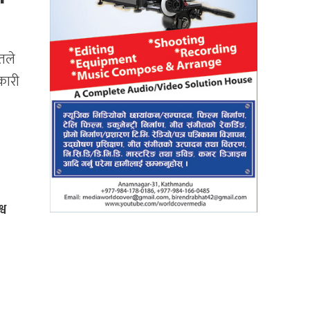
तले
कारी
्व