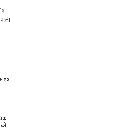
शेष
नेपाली
ाए १०
ीतिक
मयको