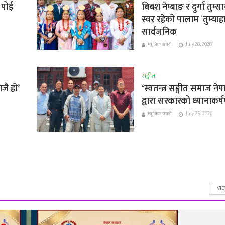
 पोई
बिबश नेम्बाङ र दुर्गा तुम्स
स्वर रहेको पालाम `तुम्याह
सार्वजनिक
म्युजिक डायरी
July 28, 2026
सङ्गीत
जै हो’
‘स्वतन्त्र सङ्गीत समाज नेप
द्वारा सरकारको ध्यानाकर्
म्युजिक डायरी
July 25, 2026
VI