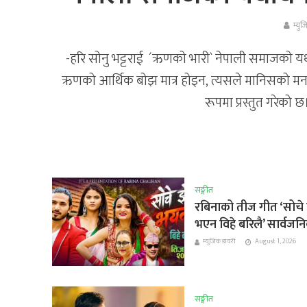
म्यु
-हरि सोनु भट्टराई ´ऋणको भारी` नेपाली समाजको यथा
ऋणको आर्थिक बोझ मात्र होइन, त्यसले मानिसको मन, पर
रूपमा प्रस्तुत गरेको
सङ्गीत
रबिनाको तीज गीत ‘सोचे झ
भएन विहे बरिलै’ सार्वजन
म्युजिक डायरी
August 1, 2026
सङ्गीत