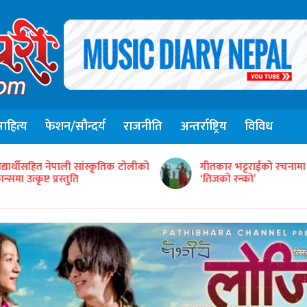
हित्य
फेशन/सौन्दर्य
राजनीति
अन्तर्राष्ट्रिय
विविध
संजिव सिंह रानाको स्वरमा 
ीतकार भट्टराईको रचनामा तिज गीत
गीत ‘तितो छ कि गुलियो’
तिजको रन्को’
सार्वजनिक