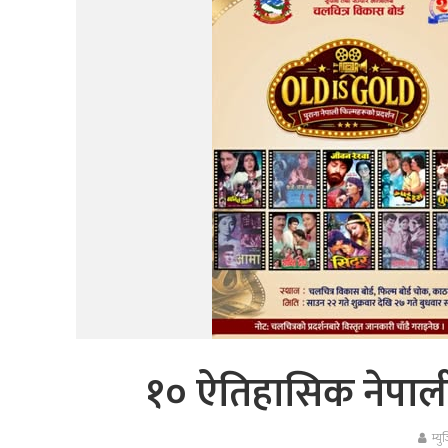
१० ऐतिहासिक नेपाली च
म्य