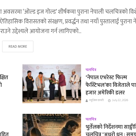
ा अवसरमा ‘ओल्ड इज गोल्ड’ शीर्षकमा पुराना नेपाली चलचित्रको वि
िहासिक विरासतको संरक्षण, प्रवर्द्धन तथा नयाँ पुस्तालाई पुराना 
ाउने उद्देश्यले आयोजना गर्न लागिएको...
READ MORE
चलचित्र
क्षित
‘नेपाल एभरेस्ट फिल्म
ो
फेस्टिभल’का विजेताले प
हजार अमेरिकी डलर
म्युजिक डायरी
July 22, 2026
चलचित्र
भुर्तेलको निर्देशनमा साङ्ग
ासहित
चलचित्र ‘अधुरो धुन : स