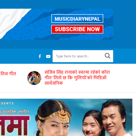
रहेको कौरा
‘समयको धुनः अधुरो सारङ्गी’ छायाङ्कनको
को भिडिओ
तयारीमा