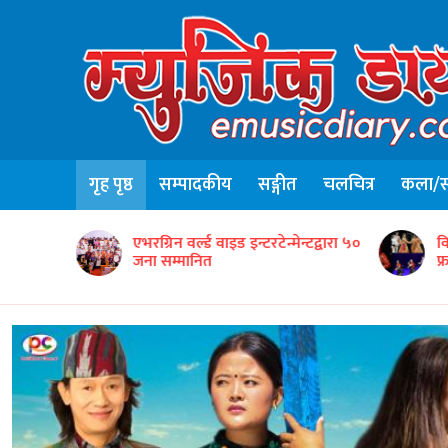
गृह पृष्ठ
सम्पादकीय
सङ्गीत
चलचित्र
कला/सा
न्टद्वारा ५०
विद्यार्थीसहित नेपाली सांस्कृतिक टोलीको
ग
फ्रान्समा उत्कृष्ट प्रस्तुति
‘