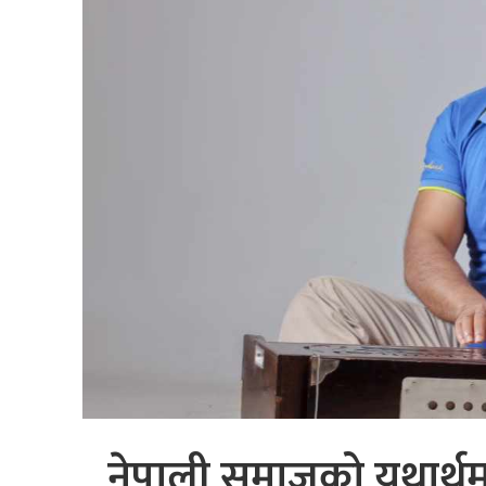
नेपाली समाजको यथार्थम