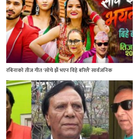
रबिनाको तीज गीत ‘सोचे झैं भएन विहे बरिलै’ सार्वजनिक