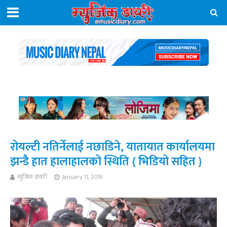
रोयल्टी नतिर्नेलाई नछाडिने, यातायात कार्यालयमा
झन्डै हात हालाहालको स्थिति { भिडियो सहित }
म्युजिक डायरी
January 11, 2019