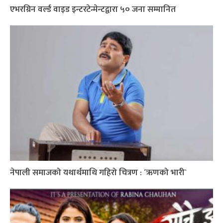
एभरग्रिन वर्ल्ड वाइड इन्टरटेन्मेन्टद्वारा ५० जना सम्मानित
नेपाली समाजको यथार्थमाथि गहिरो चित्रण : ´ऋणको भारी`