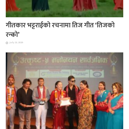
गीतकार भट्टराईको रचनामा तिज गीत ‘तिजको
रन्को’
July 23, 2026