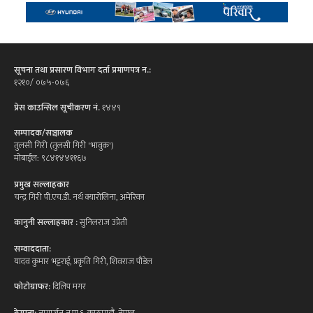
सूचना तथा प्रसारण विभाग दर्ता प्रमाणपत्र न.:
१२१०/ ०७५-०७६
प्रेस काउन्सिल सूचीकरण नं.
१४४९
सम्पादक/सञ्चालक
तुलसी गिरी (तुलसी गिरी 'भावुक')
मोबाईल: ९८४१४४११६७
प्रमुख सल्लाहकार
चन्द्र गिरी पी.एच.डी. नर्थ क्यारोलिना, अमेरिका
कानुनी सल्लाहकार :
सुनिलराज उप्रेती
सम्वाददाता:
यादव कुमार भट्टराई, प्रकृति गिरी, शिवराज पौडेल
फोटोग्राफर:
दिलिप मगर