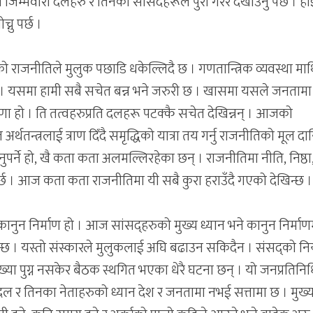
ो जिम्मेवारी दलहरु र तिनका सांसदहरूले पुरा गरेर देखाउनु पर्छ । ह
नु पर्छ ।
ो राजनीतिले मुलुक पछाडि धकेल्लिदै छ । गणतान्त्रिक व्यवस्था माथ
 । यसमा हामी सबै सचेत बन्न भने जरुरी छ । खासमा यसले जनतामा
ष्णा हो । ति तत्वहरुप्रति दलहरू पटक्कै सचेत देखिन्नन् । आजको
तन्त्रलाई त्राण दिँदै समृद्धिको यात्रा तय गर्नु राजनीतिको मूल दाय
ुपर्ने हो, खै कता कता अलमल्लिरहेका छन् । राजनीतिमा नीति, निष्ठा
 पर्छ । आज कता कता राजनीतिमा यी सबै कुरा हराउँदै गएको देखिन्छ ।
नुन निर्माण हो । आज सांसद्हरुको मुख्य ध्यान भने कानुन निर्माण
ने देखिन्छ । यस्तो संस्कारले मुलुकलाई अघि बढाउन सकिदैन । संसद्को 
या पुग्न नसकेर बैठक स्थगित भएका धेरै घटना छन् । यो जनप्रतिनि
दल र तिनका नेताहरुको ध्यान देश र जनतामा नभई सत्तामा छ । मुख्