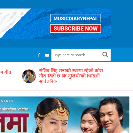
रहेको कौरा
‘समयको धुनः अधुरो सारङ्गी’ छायाङ्कनको
को भिडिओ
तयारीमा