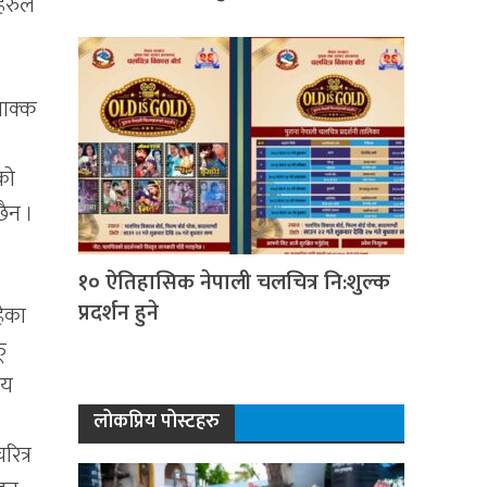
हरुले
वाक्क
को
ैन ।
१० ऐतिहासिक नेपाली चलचित्र नि:शुल्क
प्रदर्शन हुने
हेका
ू
पय
लोकप्रिय पोस्टहरु
रित्र