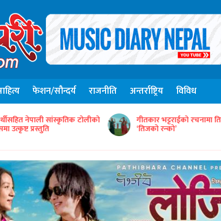
हित्य
फेशन/सौन्दर्य
राजनीति
अन्तर्राष्ट्रिय
विविध
संजिव सिंह रानाको स्वरमा 
ीतकार भट्टराईको रचनामा तिज गीत
गीत ‘तितो छ कि गुलियो’
तिजको रन्को’
सार्वजनिक