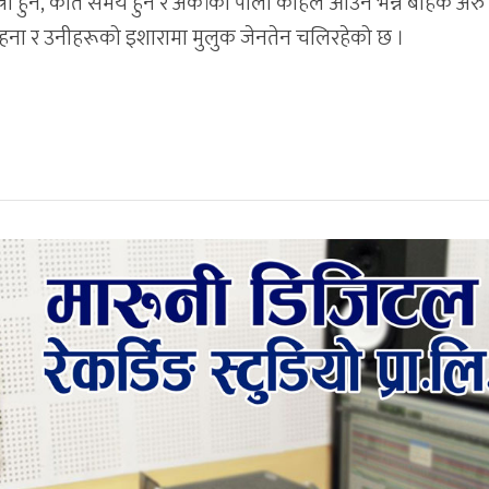
्त्री हुने, कति समय हुने र अर्काको पालो कहिले आउने भन्ने बाहेक अरु
चाहना र उनीहरूको इशारामा मुलुक जेनतेन चलिरहेको छ ।