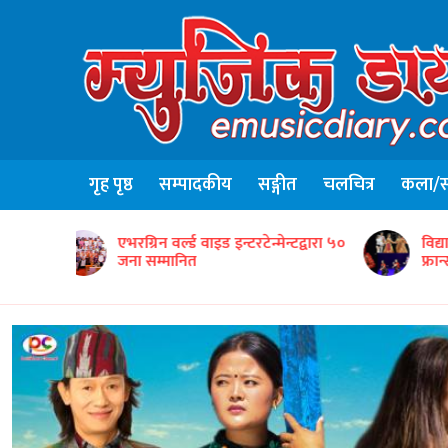
गृह पृष्ठ
सम्पादकीय
सङ्गीत
चलचित्र
कला/सा
न्टद्वारा ५०
विद्यार्थीसहित नेपाली सांस्कृतिक टोलीको
ग
फ्रान्समा उत्कृष्ट प्रस्तुति
‘