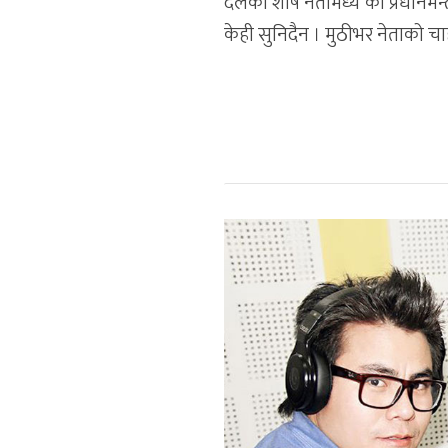
दलका शीर्ष नेतामध्ये को प्रधानमन
केही सुनिदैन । मुठीभर नेताको 