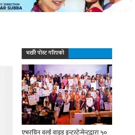
भर्खरै पोस्ट गरिएको
एभरग्रिन वर्ल्ड वाइड इन्टरटेन्मेन्टद्वारा ५०