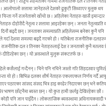
प्त छन् । राष्ट्रिय सहमतीको नाममा राजनीतिक दल र तिनका नेता
् । आलोपालो सत्तामा जानेहरुले देशको ढुकुटी सिध्याएर मुलुक थप
ा चिन्ता गर्ने राजनेताको खाँचो छ । अहिलेका नेताहरु खासै इमान्दार
ाहरु दोहोरीदै नेतृत्व र सत्तामा आइरहेका छन् । जनता नेतृत्वप्रति 
िनौं बढ्दै छन् । जनताका समस्याप्रति अहिलेसम्म बनेका कुनै पनि
ले गर्दा देशमा समस्या बढ्दै गएको हो । यतिबेला राजनीतिक दलहरु
। राजनीतिक दल र तिनका नेताहरुलाई देश र जनताको कुनै मतलव छ
े तर्फ दौडिरहेका छन् । यो अवस्थाले मुलुक संकटतर्फ छ ।
िले कसैलाई गन्दैनन् । चिने पनि नचिने जस्तो गरि सिंहदरवार घुमिर
न्ता यो हो । बिभिन्न दलका शीर्ष नेताहरु एकलएकल निर्णय गर्दै आफ
िताएर पठाएका सांसद संसद भित्र हाइ काढेर निदाएका छन् भने कति
ेर भाषण छाँट्नैमा ब्यस्त छन् । यो कुरा हामी छर्लङ्ग देखिरहेका छौं ।
त कोही पनि जान पाइँदैन । लोकतान्त्रिक ब्यवस्थामा अधिनायकवादी च