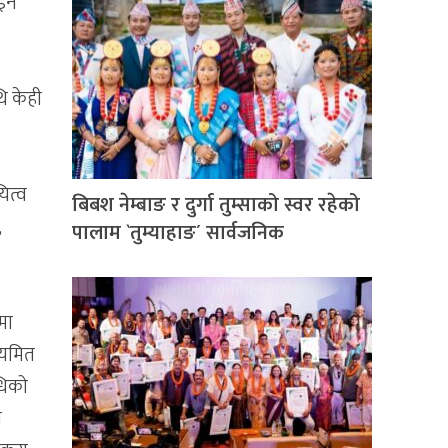
ोइन
ि केही
ित्व
बिबश नेम्बाङ र दुर्गा तुम्साको स्वर रहेको
,
पालाम `तुम्याहाङ´ सार्वजनिक
मा
नियमित
धिको
य