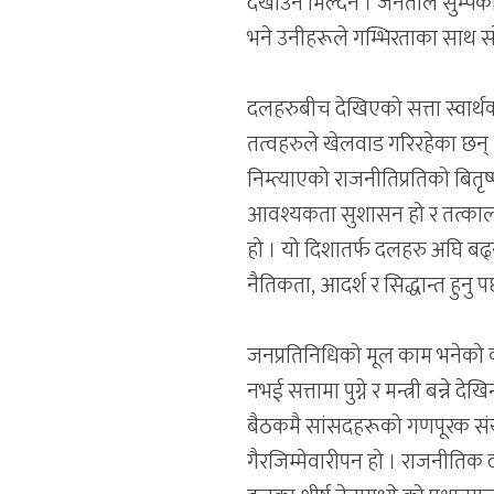
देखाउन मिल्दैन । जनताले सुम्पेक
भने उनीहरूले गम्भिरताका साथ सोच्
दलहरुबीच देखिएको सत्ता स्वार्थक
तत्वहरुले खेलवाड गरिरहेका छन्
निम्त्याएको राजनीतिप्रतिको बितृ
आवश्यकता सुशासन हो र तत्काल अर्थ
हो । यो दिशातर्फ दलहरु अघि बढ्न
नैतिकता, आदर्श र सिद्धान्त हुनु
जनप्रतिनिधिको मूल काम भनेको का
नभई सत्तामा पुग्ने र मन्त्री बन्
बैठकमै सांसदहरूको गणपूरक संख्
गैरजिम्मेवारीपन हो । राजनीतिक 