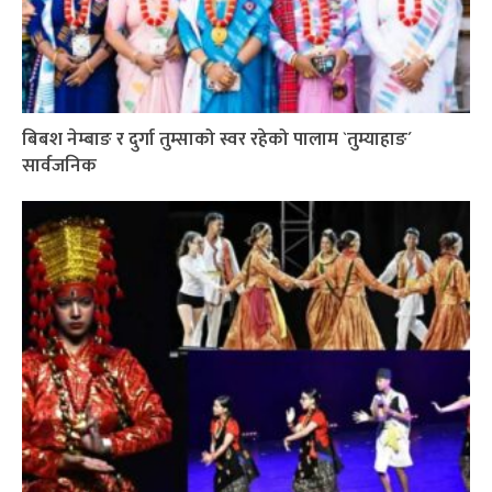
बिबश नेम्बाङ र दुर्गा तुम्साको स्वर रहेको पालाम `तुम्याहाङ´
सार्वजनिक