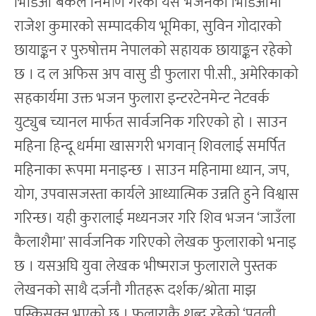
भिडिओ बैंकले निर्माण गरेको यस भजनको भिडिओमा
राजेश कुमारको सम्पादकीय भूमिका, सुविन गोदारको
छायाङ्कन र पुरुषोत्तम नेपालको सहायक छायाङ्कन रहेको
छ । द ल अफिस अप वासु डी फुलारा पी.सी., अमेरिकाको
सहकार्यमा उक्त भजन फुलारा इन्टरटेनमेन्ट नेटवर्क
युट्युब च्यानल मार्फत सार्वजनिक गरिएको हो । साउन
महिना हिन्दू धर्ममा खासगरी भगवान् शिवलाई समर्पित
महिनाका रूपमा मनाइन्छ । साउन महिनामा ध्यान, जप,
योग, उपवासजस्ता कार्यले आध्यात्मिक उन्नति हुने विश्वास
गरिन्छ। यही कुरालाई मध्यनजर गरि शिव भजन ‘जाउॅंला
कैलाशैमा’ सार्वजनिक गरिएको लेखक फुलाराको भनाइ
छ । यसअघि युवा लेखक भीष्मराज फुलाराले पुस्तक
लेखनको साथै दर्जनौ गीतहरू दर्शक/श्रोता माझ
पस्किसक्नु भएको छ । फुलाराकै शब्द रहेको ‘पुतली