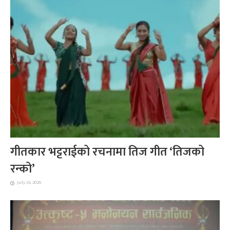
गीतकार भट्टराईको रचनामा तिज गीत ‘तिजको
रन्को’
July 23, 2026