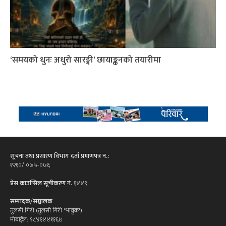
‘समयको धुनः अधुरो सारङ्गी’ छायाङ्कनको तयारीमा
सूचना तथा प्रसारण विभाग दर्ता प्रमाणपत्र न.:
१२१०/ ०७५-०७६
प्रेस काउन्सिल सूचीकरण नं.
१४४९
सम्पादक/सञ्चालक
तुलसी गिरी (तुलसी गिरी 'भावुक')
मोबाईल: ९८४१४४११६७