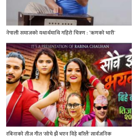
नेपाली समाजको यथार्थमाथि गहिरो चित्रण : ´ऋणको भारी`
रबिनाको तीज गीत ‘सोचे झैं भएन विहे बरिलै’ सार्वजनिक