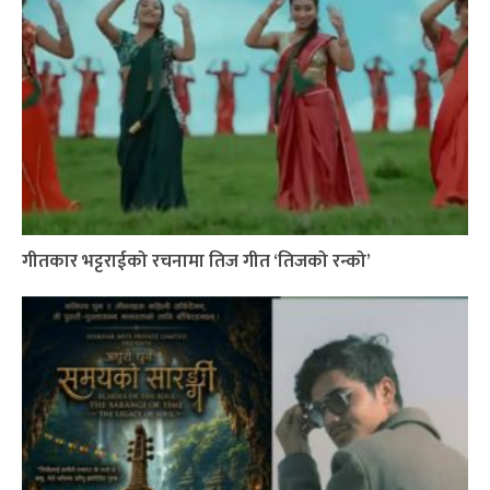
गीतकार भट्टराईको रचनामा तिज गीत ‘तिजको रन्को’