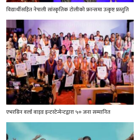
विद्यार्थीसहित नेपाली सांस्कृतिक टोलीको फ्रान्समा उत्कृष्ट प्रस्तुति
एभरग्रिन वर्ल्ड वाइड इन्टरटेन्मेन्टद्वारा ५० जना सम्मानित