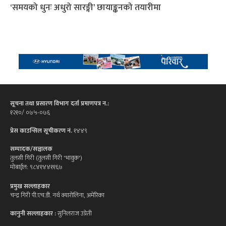
‘समयको धुनः अधुरो सारङ्गी’ छायाङ्कनको तयारीमा
सूचना तथा प्रसारण विभाग दर्ता प्रमाणपत्र न.:
१२१०/ ०७५-०७६
प्रेस काउन्सिल सूचीकरण नं.
१४४९
सम्पादक/सञ्चालक
तुलसी गिरी (तुलसी गिरी 'भावुक')
मोबाईल: ९८४१४४११६७
प्रमुख सल्लाहकार
चन्द्र गिरी पी.एच.डी. नर्थ क्यारोलिना, अमेरिका
कानुनी सल्लाहकार :
सुनिलराज उप्रेती