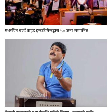
एभरग्रिन वर्ल्ड वाइड इन्टरटेन्मेन्टद्वारा ५० जना सम्मानित