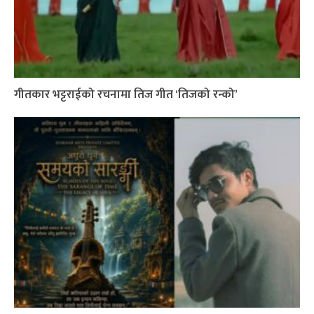
गीतकार भट्टराईको रचनामा तिज गीत ‘तिजको रन्को’