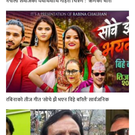
नेपाली समाजको यथार्थमाथि गहिरो चित्रण : ´ऋणको भारी`
रबिनाको तीज गीत ‘सोचे झैं भएन विहे बरिलै’ सार्वजनिक