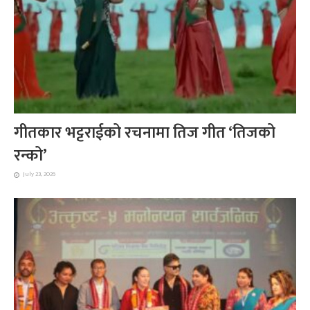
गीतकार भट्टराईको रचनामा तिज गीत ‘तिजको
रन्को’
July 23, 2026