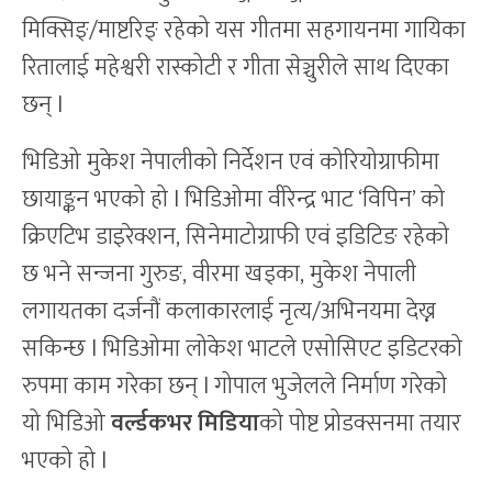
मिक्सिङ्/माष्टरिङ् रहेको यस गीतमा सहगायनमा गायिका
रितालाई महेश्वरी रास्कोटी र गीता सेञ्चुरीले साथ दिएका
छन् l
भिडिओ मुकेश नेपालीको निर्देशन एवं कोरियोग्राफीमा
छायाङ्कन भएको हो l भिडिओमा वीरेन्द्र भाट ‘विपिन’ को
क्रिएटिभ डाइरेक्शन, सिनेमाटोग्राफी एवं इडिटिङ रहेको
छ भने सन्जना गुरुङ, वीरमा खड्का, मुकेश नेपाली
लगायतका दर्जनौं कलाकारलाई नृत्य/अभिनयमा देख्न
सकिन्छ l भिडिओमा लोकेश भाटले एसोसिएट इडिटरको
रुपमा काम गरेका छन् l गोपाल भुजेलले निर्माण गरेको
यो भिडिओ
वर्ल्डकभर मिडिया
को पोष्ट प्रोडक्सनमा तयार
भएको हो l