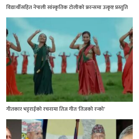
विद्यार्थीसहित नेपाली सांस्कृतिक टोलीको फ्रान्समा उत्कृष्ट प्रस्तुति
गीतकार भट्टराईको रचनामा तिज गीत ‘तिजको रन्को’