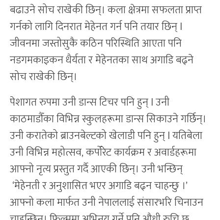
बढाउने सोच राखेकी छिन्। कला क्षेत्रमा सफलता प्राप्त
गर्नको लागि दिनरात मेहेनत गर्न पनि तयार छिन् l
जीवनमा जस्तोसुकै कठिन परिस्थिति आएता पनि
नडगमकाइकन धैर्यता र मेहेनतका साथ अगाडि बढ्ने
सोच राखेकी छिन्।
पेशागत रुपमा उनी डान्स टिचर पनि हुन् l उनी
काठमाडौँका विभिन्न स्कुलहरूमा डान्स सिकाउने गर्छिन्।
उनी करातेको ब्राउनबेल्टको खेलाडी पनि हुन् l यतिबेला
उनी विभिन्न महोत्सव, कर्पोरेट कार्यक्रम र अवार्डहरूमा
आफ्नो नृत्य प्रस्तुत गर्दै आएकी छिन्। उनी भन्छिन्
‘मेहेनती र अनुशासित भएर अगाडि बढ्न चाहन्छु ।’
आफ्नो कला मार्फत उनी नेपाललाई संसारभरि चिनाउन
चाहन्छिन्। फिल्ममा अभिनय गर्ने पनि औधी रुचि छ