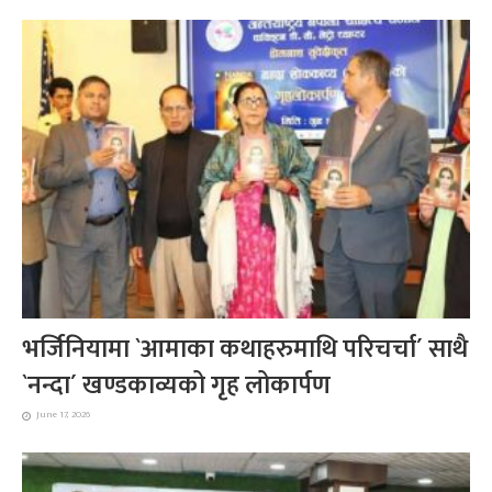
भर्जिनियामा `आमाका कथाहरुमाथि परिचर्चा´ साथै
`नन्दा´ खण्डकाव्यको गृह लोकार्पण
June 17, 2026