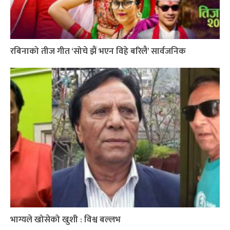
रबिनाको तीज गीत ‘सोचे झैं भएन विहे बरिलै’ सार्वजनिक
भाग्यले खोसेको खुशी : विश्व बल्लभ