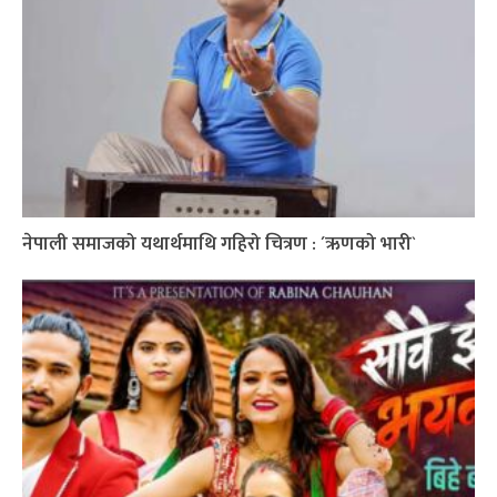
नेपाली समाजको यथार्थमाथि गहिरो चित्रण : ´ऋणको भारी`