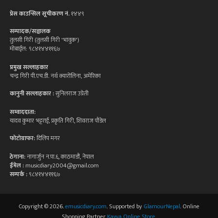
प्रेस काउन्सिल सूचीकरण नं.
१४४९
सम्पादक/सञ्चालक
तुलसी गिरी (तुलसी गिरी 'भावुक')
मोबाईल: ९८४१४४११६७
प्रमुख सल्लाहकार
चन्द्र गिरी पी.एच.डी. नर्थ क्यारोलिना, अमेरिका
कानुनी सल्लाहकार :
सुनिलराज उप्रेती
सम्वाददाता:
यादव कुमार भट्टराई, प्रकृति गिरी, शिवराज पौडेल
फोटोग्राफर:
दिलिप मगर
ठेगाना:
नागार्जुन न.पा.६, काठमाडौं, नेपाल
ईमेल :
musicdiary2004@gmail.com
सम्पर्क :
९८४१४४११६७
Copyright © 2026.
emusicdiary.com
. Supported by
GlamourNepal
. Online
Shopping Partner
Kavya Online Store
.