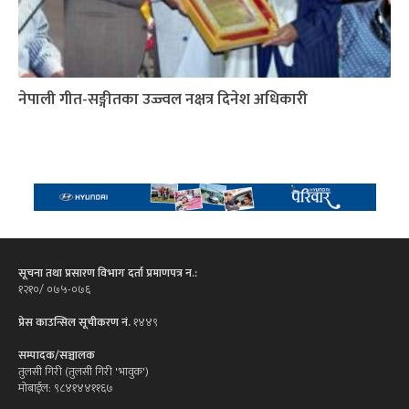
नेपाली गीत-सङ्गीतका उज्ज्वल नक्षत्र दिनेश अधिकारी
सूचना तथा प्रसारण विभाग दर्ता प्रमाणपत्र न.:
१२१०/ ०७५-०७६
प्रेस काउन्सिल सूचीकरण नं.
१४४९
सम्पादक/सञ्चालक
तुलसी गिरी (तुलसी गिरी 'भावुक')
मोबाईल: ९८४१४४११६७