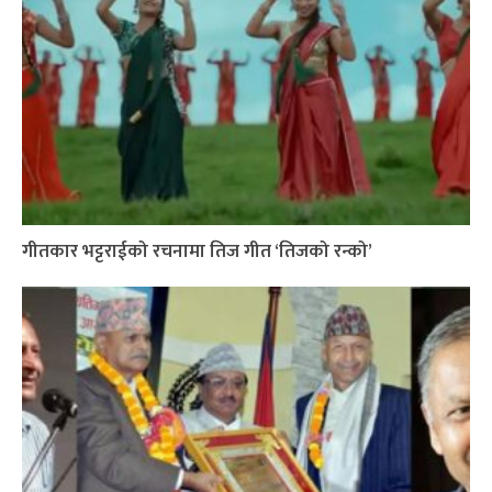
गीतकार भट्टराईको रचनामा तिज गीत ‘तिजको रन्को’