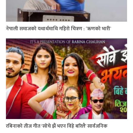
नेपाली समाजको यथार्थमाथि गहिरो चित्रण : ´ऋणको भारी`
रबिनाको तीज गीत ‘सोचे झैं भएन विहे बरिलै’ सार्वजनिक