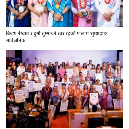
बिबश नेम्बाङ र दुर्गा तुम्साको स्वर रहेको पालाम `तुम्याहाङ´
सार्वजनिक