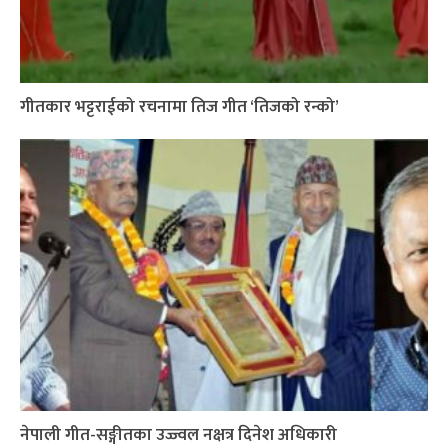
गीतकार भट्टराईको रचनामा तिज गीत ‘तिजको रन्को’
नेपाली गीत-सङ्गीतका उज्ज्वल नक्षत्र दिनेश अधिकारी