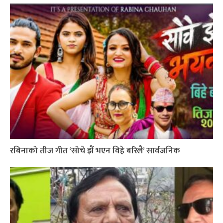
रबिनाको तीज गीत ‘सोचे झैं भएन विहे बरिलै’ सार्वजनिक