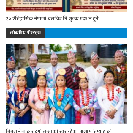
१० ऐतिहासिक नेपाली चलचित्र नि:शुल्क प्रदर्शन हुने
लोकप्रिय पोस्टहरु
बिबश नेम्बाङ र दुर्गा तुम्साको स्वर रहेको पालाम `तुम्याहाङ´