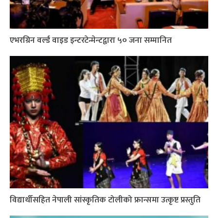
एभरग्रिन वर्ल्ड वाइड इन्टरटेन्मेन्टद्वारा ५० जना सम्मानित
विद्यार्थीसहित नेपाली सांस्कृतिक टोलीको फ्रान्समा उत्कृष्ट प्रस्तुति