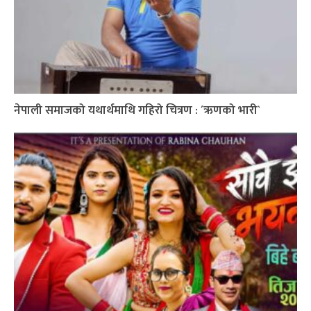
नेपाली समाजको यथार्थमाथि गहिरो चित्रण : ´ऋणको भारी`