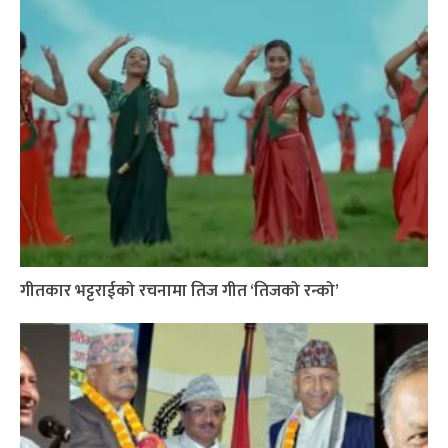
गीतकार भट्टराईको रचनामा तिज गीत ‘तिजको रन्को’