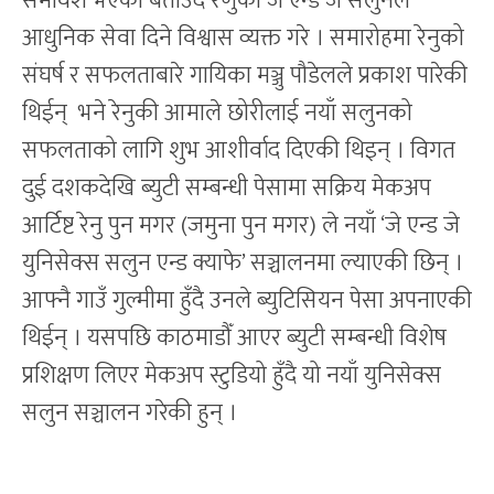
समावेश भएको बताउँदै रेणुको जे एन्ड जे सलुनले
आधुनिक सेवा दिने विश्वास व्यक्त गरे । समारोहमा रेनुको
संघर्ष र सफलताबारे गायिका मञ्जु पौडेलले प्रकाश पारेकी
थिईन् भने रेनुकी आमाले छोरीलाई नयाँ सलुनको
सफलताको लागि शुभ आशीर्वाद दिएकी थिइन् । विगत
दुई दशकदेखि ब्युटी सम्बन्धी पेसामा सक्रिय मेकअप
आर्टिष्ट रेनु पुन मगर (जमुना पुन मगर) ले नयाँ ‘जे एन्ड जे
युनिसेक्स सलुन एन्ड क्याफे’ सञ्चालनमा ल्याएकी छिन् ।
आफ्नै गाउँ गुल्मीमा हुँदै उनले ब्युटिसियन पेसा अपनाएकी
थिईन् । यसपछि काठमाडौँ आएर ब्युटी सम्बन्धी विशेष
प्रशिक्षण लिएर मेकअप स्टुडियो हुँदै यो नयाँ युनिसेक्स
सलुन सञ्चालन गरेकी हुन् ।