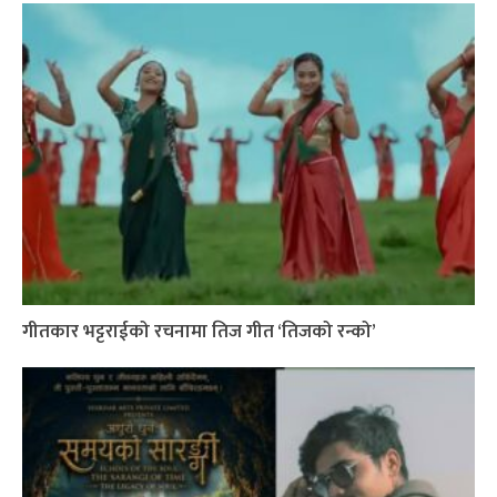
गीतकार भट्टराईको रचनामा तिज गीत ‘तिजको रन्को’