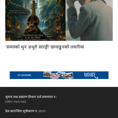
‘समयको धुनः अधुरो सारङ्गी’ छायाङ्कनको तयारीमा
सूचना तथा प्रसारण विभाग दर्ता प्रमाणपत्र न.:
१२१०/ ०७५-०७६
प्रेस काउन्सिल सूचीकरण नं.
१४४९