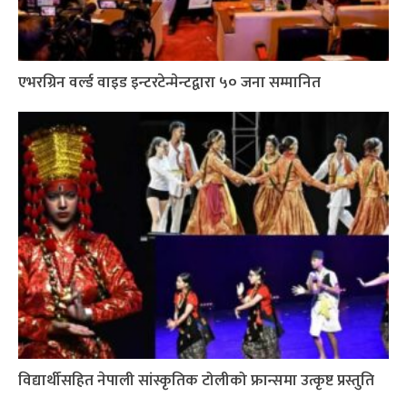
एभरग्रिन वर्ल्ड वाइड इन्टरटेन्मेन्टद्वारा ५० जना सम्मानित
विद्यार्थीसहित नेपाली सांस्कृतिक टोलीको फ्रान्समा उत्कृष्ट प्रस्तुति