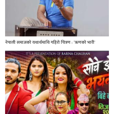
नेपाली समाजको यथार्थमाथि गहिरो चित्रण : ´ऋणको भारी`