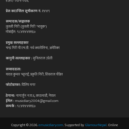
१२१०/ ०७५-०७६
प्रेस काउन्सिल सूचीकरण नं.
१४४९
सम्पादक/सञ्चालक
तुलसी गिरी (तुलसी गिरी 'भावुक')
मोबाईल: ९८४१४४११६७
प्रमुख सल्लाहकार
चन्द्र गिरी पी.एच.डी. नर्थ क्यारोलिना, अमेरिका
कानुनी सल्लाहकार :
सुनिलराज उप्रेती
सम्वाददाता:
यादव कुमार भट्टराई, प्रकृति गिरी, शिवराज पौडेल
फोटोग्राफर:
दिलिप मगर
ठेगाना:
नागार्जुन न.पा.६, काठमाडौं, नेपाल
ईमेल :
musicdiary2004@gmail.com
सम्पर्क :
९८४१४४११६७
Copyright © 2026.
emusicdiary.com
. Supported by
GlamourNepal
. Online