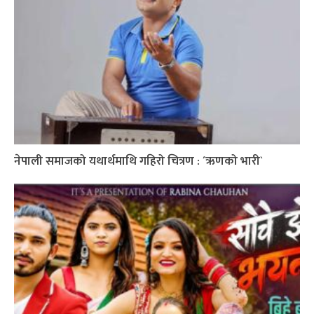
नेपाली समाजको यथार्थमाथि गहिरो चित्रण : ´ऋणको भारी`