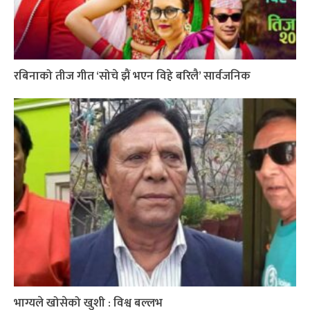
रबिनाको तीज गीत ‘सोचे झैं भएन विहे बरिलै’ सार्वजनिक
भाग्यले खोसेको खुशी : विश्व बल्लभ