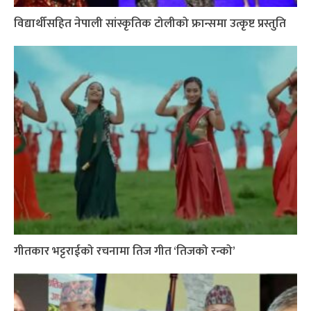
विद्यार्थीसहित नेपाली सांस्कृतिक टोलीको फ्रान्समा उत्कृष्ट प्रस्तुति
गीतकार भट्टराईको रचनामा तिज गीत ‘तिजको रन्को’