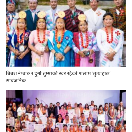
बिबश नेम्बाङ र दुर्गा तुम्साको स्वर रहेको पालाम `तुम्याहाङ´
सार्वजनिक