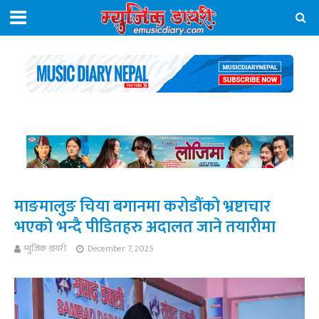
माङमालुङ चिया बगानमा करोडौंको भ्रष्टाचार
भएको भन्दै पीडितहरु अदालत जाने तयारीमा
म्युजिक डायरी
December 7, 2025