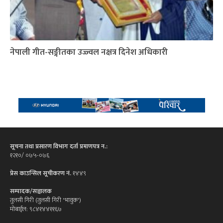
नेपाली गीत-सङ्गीतका उज्ज्वल नक्षत्र दिनेश अधिकारी
सूचना तथा प्रसारण विभाग दर्ता प्रमाणपत्र न.:
१२१०/ ०७५-०७६
प्रेस काउन्सिल सूचीकरण नं.
१४४९
सम्पादक/सञ्चालक
तुलसी गिरी (तुलसी गिरी 'भावुक')
मोबाईल: ९८४१४४११६७