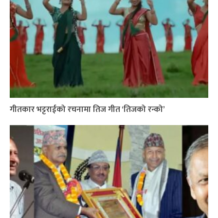
गीतकार भट्टराईको रचनामा तिज गीत ‘तिजको रन्को’