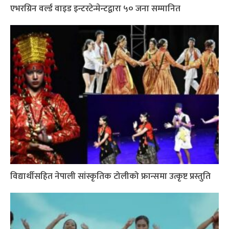
एभरग्रिन वर्ल्ड वाइड इन्टरटेन्मेन्टद्वारा ५० जना सम्मानित
विद्यार्थीसहित नेपाली सांस्कृतिक टोलीको फ्रान्समा उत्कृष्ट प्रस्तुति