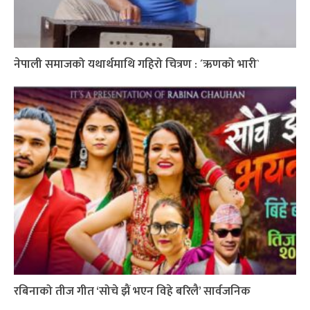
नेपाली समाजको यथार्थमाथि गहिरो चित्रण : ´ऋणको भारी`
रबिनाको तीज गीत ‘सोचे झैं भएन विहे बरिलै’ सार्वजनिक