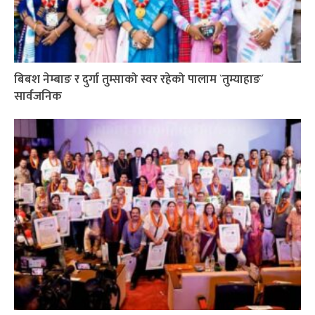
बिबश नेम्बाङ र दुर्गा तुम्साको स्वर रहेको पालाम `तुम्याहाङ´
सार्वजनिक