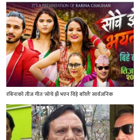
रबिनाको तीज गीत ‘सोचे झैं भएन विहे बरिलै’ सार्वजनिक