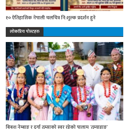
१० ऐतिहासिक नेपाली चलचित्र नि:शुल्क प्रदर्शन हुने
लोकप्रिय पोस्टहरु
बिबश नेम्बाङ र दुर्गा तुम्साको स्वर रहेको पालाम `तुम्याहाङ´