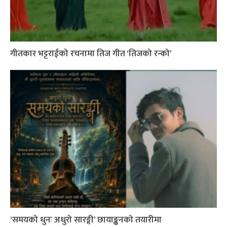
गीतकार भट्टराईको रचनामा तिज गीत ‘तिजको रन्को’
‘समयको धुनः अधुरो सारङ्गी’ छायाङ्कनको तयारीमा