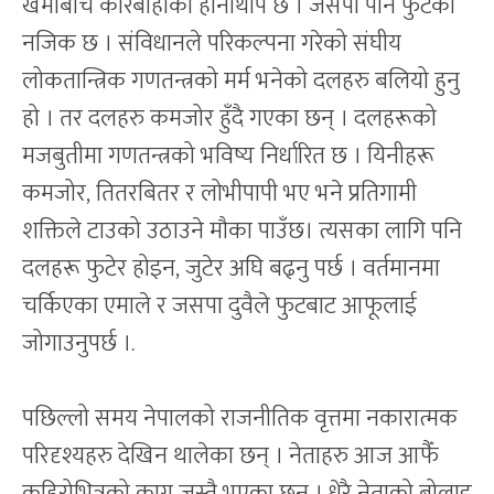
खेमाबीच कारबाहीको हानाथाप छ । जसपा पनि फुटको
नजिक छ । संविधानले परिकल्पना गरेको संघीय
लोकतान्त्रिक गणतन्त्रको मर्म भनेको दलहरु बलियो हुनु
हो । तर दलहरु कमजोर हुँदै गएका छन् । दलहरूको
मजबुतीमा गणतन्त्रको भविष्य निर्धारित छ । यिनीहरू
कमजोर, तितरबितर र लोभीपापी भए भने प्रतिगामी
शक्तिले टाउको उठाउने मौका पाउँछ। त्यसका लागि पनि
दलहरू फुटेर होइन, जुटेर अघि बढ्नु पर्छ । वर्तमानमा
चर्किएका एमाले र जसपा दुवैले फुटबाट आफूलाई
जोगाउनुपर्छ ।.
पछिल्लो समय नेपालको राजनीतिक वृत्तमा नकारात्मक
परिदृश्यहरु देखिन थालेका छन् । नेताहरु आज आफैँ
कुहिरोभित्रको काग जस्तै भएका छन् । धेरै नेताको बोलाइ