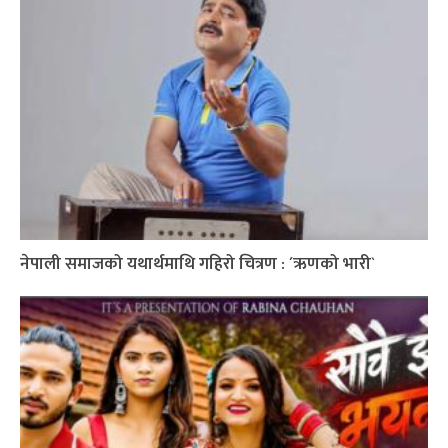
नेपाली समाजको यथार्थमाथि गहिरो चित्रण : ´ऋणको भारी`