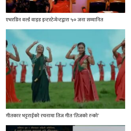
एभरग्रिन वर्ल्ड वाइड इन्टरटेन्मेन्टद्वारा ५० जना सम्मानित
गीतकार भट्टराईको रचनामा तिज गीत ‘तिजको रन्को’