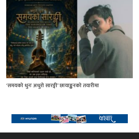
‘समयको धुनः अधुरो सारङ्गी’ छायाङ्कनको तयारीमा