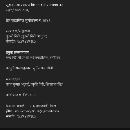
सूचना तथा प्रसारण विभाग दर्ता प्रमाणपत्र न.:
१२१०/ ०७५-०७६
प्रेस काउन्सिल सूचीकरण नं.
१४४९
सम्पादक/सञ्चालक
तुलसी गिरी (तुलसी गिरी 'भावुक')
मोबाईल: ९८४१४४११६७
प्रमुख सल्लाहकार
चन्द्र गिरी पी.एच.डी. नर्थ क्यारोलिना, अमेरिका
कानुनी सल्लाहकार :
सुनिलराज उप्रेती
सम्वाददाता:
यादव कुमार भट्टराई, प्रकृति गिरी, शिवराज पौडेल
फोटोग्राफर:
दिलिप मगर
ठेगाना:
नागार्जुन न.पा.६, काठमाडौं, नेपाल
ईमेल :
musicdiary2004@gmail.com
सम्पर्क :
९८४१४४११६७