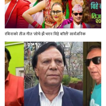
रबिनाको तीज गीत ‘सोचे झैं भएन विहे बरिलै’ सार्वजनिक