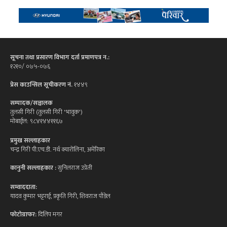
सूचना तथा प्रसारण विभाग दर्ता प्रमाणपत्र न.:
१२१०/ ०७५-०७६
प्रेस काउन्सिल सूचीकरण नं.
१४४९
सम्पादक/सञ्चालक
तुलसी गिरी (तुलसी गिरी 'भावुक')
मोबाईल: ९८४१४४११६७
प्रमुख सल्लाहकार
चन्द्र गिरी पी.एच.डी. नर्थ क्यारोलिना, अमेरिका
कानुनी सल्लाहकार :
सुनिलराज उप्रेती
सम्वाददाता:
यादव कुमार भट्टराई, प्रकृति गिरी, शिवराज पौडेल
फोटोग्राफर:
दिलिप मगर