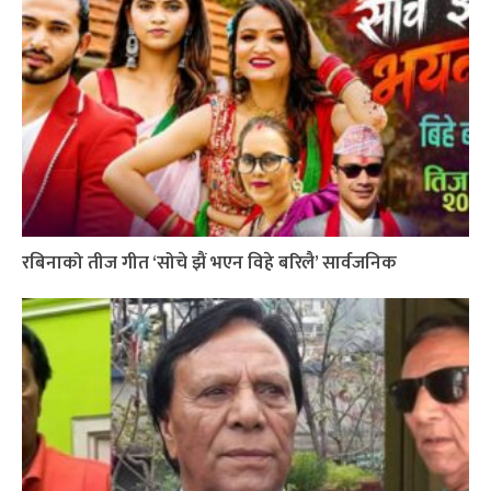
रबिनाको तीज गीत ‘सोचे झैं भएन विहे बरिलै’ सार्वजनिक