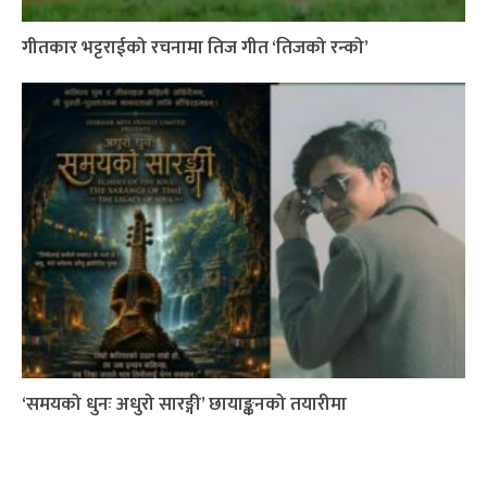
गीतकार भट्टराईको रचनामा तिज गीत ‘तिजको रन्को’
‘समयको धुनः अधुरो सारङ्गी’ छायाङ्कनको तयारीमा