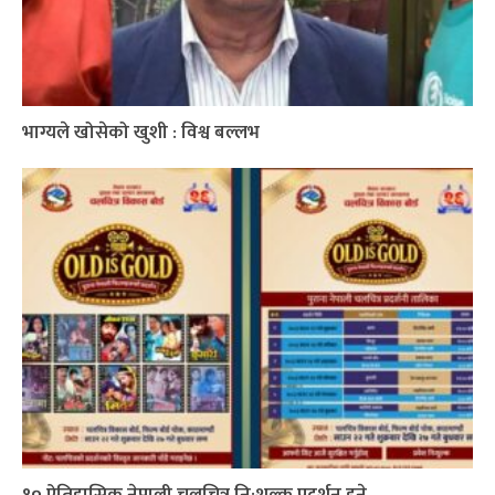
भाग्यले खोसेको खुशी : विश्व बल्लभ
१० ऐतिहासिक नेपाली चलचित्र नि:शुल्क प्रदर्शन हुने