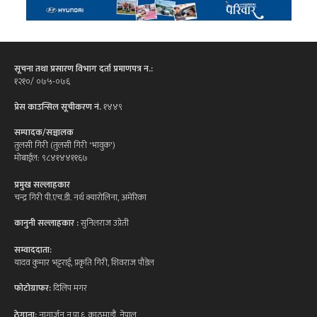
सूचना तथा प्रसारण विभाग दर्ता प्रमाणपत्र न.:
१२१०/ ०७५-०७६
प्रेस काउन्सिल सूचीकरण नं.
१४४९
सम्पादक/सञ्चालक
तुलसी गिरी (तुलसी गिरी 'भावुक')
मोबाईल: ९८४१४४११६७
प्रमुख सल्लाहकार
चन्द्र गिरी पी.एच.डी. नर्थ क्यारोलिना, अमेरिका
कानुनी सल्लाहकार :
सुनिलराज उप्रेती
सम्वाददाता:
यादव कुमार भट्टराई, प्रकृति गिरी, शिवराज पौडेल
फोटोग्राफर:
दिलिप मगर
ठेगाना:
नागार्जुन न.पा.६, काठमाडौं, नेपाल