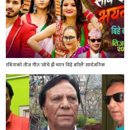
रबिनाको तीज गीत ‘सोचे झैं भएन विहे बरिलै’ सार्वजनिक