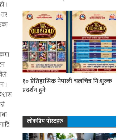
हो ।
। तर
िएका
लुकमा
घटन
वैले
१० ऐतिहासिक नेपाली चलचित्र नि:शुल्क
ेन ।
प्रदर्शन हुने
िश्वास
्ने
बाधा
लोकप्रिय पोस्टहरु
अगाडि