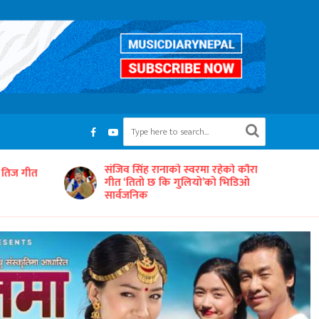
रहेको कौरा
‘समयको धुनः अधुरो सारङ्गी’ छायाङ्कनको
को भिडिओ
तयारीमा