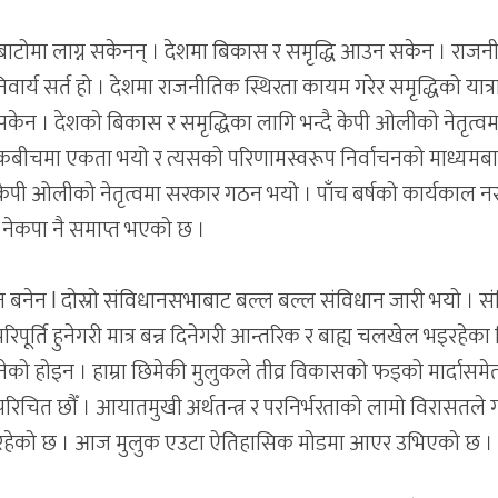
ी बाटोमा लाग्न सकेनन् । देशमा बिकास र समृद्धि आउन सकेन । राज
िवार्य सर्त हो । देशमा राजनीतिक स्थिरता कायम गरेर समृद्धिको यात्
न सकेन । देशको बिकास र समृद्धिका लागि भन्दै केपी ओलीको नेतृत्वम
 घटकबीचमा एकता भयो र त्यसको परिणामस्वरूप निर्वाचनको माध्यमब
दै केपी ओलीको नेतृत्वमा सरकार गठन भयो । पाँच बर्षको कार्यकाल 
 नेकपा नै समाप्त भएको छ ।
बनेन l दोस्रो संविधानसभाबाट बल्ल बल्ल संविधान जारी भयो । स
 परिपूर्ति हुनेगरी मात्र बन्न दिनेगरी आन्तरिक र बाह्य चलखेल भइरहेका
को होइन । हाम्रा छिमेकी मुलुकले तीव्र विकासको फड्को मार्दासमे
ित छौँ । आयातमुखी अर्थतन्त्र र परनिर्भरताको लामो विरासतले गर
िरहेको छ । आज मुलुक एउटा ऐतिहासिक मोडमा आएर उभिएको छ ।