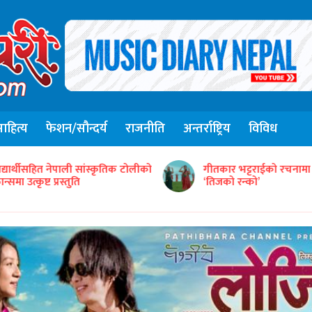
हित्य
फेशन/सौन्दर्य
राजनीति
अन्तर्राष्ट्रिय
विविध
संजिव सिंह रानाको स्वरमा 
ीतकार भट्टराईको रचनामा तिज गीत
गीत ‘तितो छ कि गुलियो’
तिजको रन्को’
सार्वजनिक