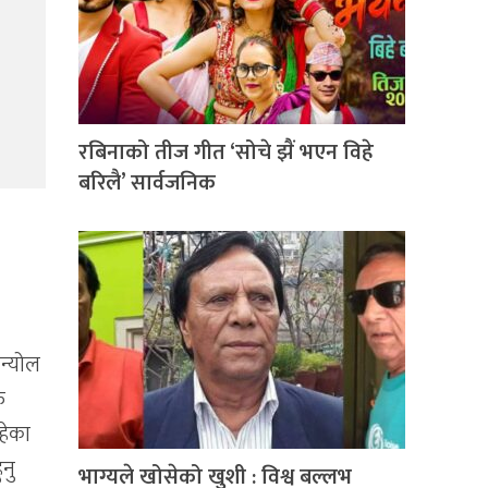
रबिनाको तीज गीत ‘सोचे झैं भएन विहे
बरिलै’ सार्वजनिक
न्योल
ु
हेका
ुनु
भाग्यले खोसेको खुशी : विश्व बल्लभ