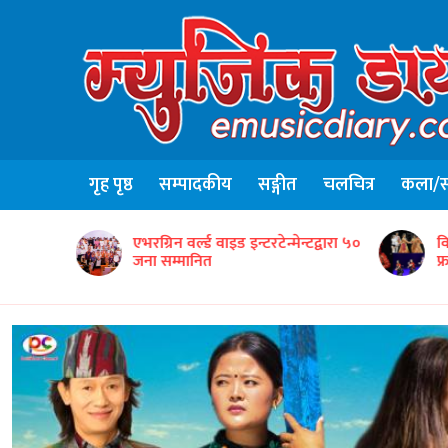
गृह पृष्ठ
सम्पादकीय
सङ्गीत
चलचित्र
कला/सा
न्टद्वारा ५०
विद्यार्थीसहित नेपाली सांस्कृतिक टोलीको
ग
फ्रान्समा उत्कृष्ट प्रस्तुति
‘