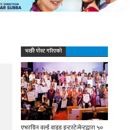
भर्खरै पोस्ट गरिएको
एभरग्रिन वर्ल्ड वाइड इन्टरटेन्मेन्टद्वारा ५०