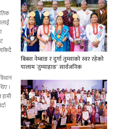
नीतिक
रालाई
ा
ाट
नसकिदै
बिबश नेम्बाङ र दुर्गा तुम्साको स्वर रहेको
पालाम `तुम्याहाङ´ सार्वजनिक
ंविधान
 थिए ।
त हामी
्दा