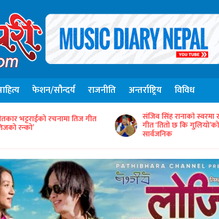
हित्य
फेशन/सौन्दर्य
राजनीति
अन्तर्राष्ट्रिय
विविध
संजिव सिंह रानाको स्वरमा 
ीतकार भट्टराईको रचनामा तिज गीत
गीत ‘तितो छ कि गुलियो’
तिजको रन्को’
सार्वजनिक