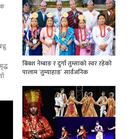
िक
्नु
बिबश नेम्बाङ र दुर्गा तुम्साको स्वर रहेको
ृद्ध
पालाम `तुम्याहाङ´ सार्वजनिक
ाँ