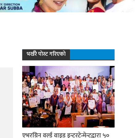
भर्खरै पोस्ट गरिएको
एभरग्रिन वर्ल्ड वाइड इन्टरटेन्मेन्टद्वारा ५०