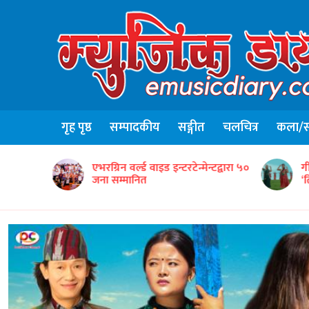
गृह पृष्ठ
सम्पादकीय
सङ्गीत
चलचित्र
कला/सा
ृतिक टोलीको
एभरग्रिन वर्ल्ड वाइड इन्टरटेन्मेन्टद्वारा ५०
ग
जना सम्मानित
‘