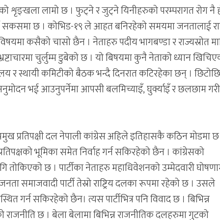
ुटको शृङ्खला लामो छ । फुट्ने र जुट्ने यिनीहरुको परम्परागत रोग नै 
 पार्टी सकसमा छ । कोभिड-१९ ले आहत बनिरहेको समयमा जनतालाई र
्ने विषयमा कसैको चासो छैन । नेताहरु पदीय भागबण्डा र राज्यस्रोत म
रष्टाचारमा चुर्लुम्म डुबेको छ । यो बिषयमा कुनै नेताको ध्यान खिचि
वालय र स्थायी कमिटीको बैठक भन्दै दिनरात कटिरहेका छन् । छिटोछ
ुमोदन भई आउनुपर्नेमा आपसी बलमिच्याइँ, घुर्क्याइँ र छलछाम गरी प
रमुख प्रतिपक्षी दल नेपाली कांग्रेस अहिले इतिहासकै कठिन मोडमा छ
प्रतिपक्षको भूमिका समेत निर्वाह गर्न सकिरहेको छैन । कांग्रेसको
 तोकिएको छ । पार्टीका नेताहरु महाधिवेशनको उम्मेदवारी घोषणा
दल जनता समाजवादी पार्टी तेस्रो राष्ट्रिय दलका रूपमा रहेको छ । उसले
ित गर्न सकिरहेको छैन। त्यस पार्टीभित्र पनि विवाद छ । बिभिन्न
 राजनीति छ । बेला बेलामा बिभिन्न राजनीतिक दलहरुमा गुटको