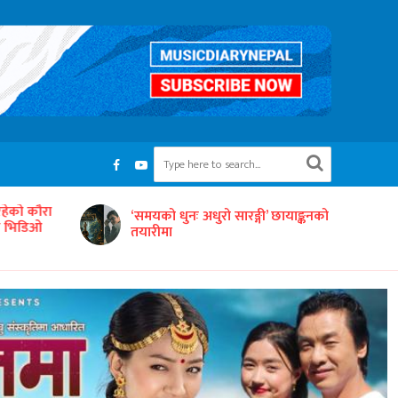
रहेको कौरा
‘समयको धुनः अधुरो सारङ्गी’ छायाङ्कनको
को भिडिओ
तयारीमा