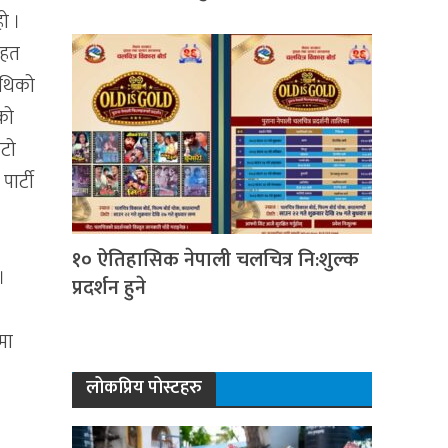
हो ।
ाहत
ाथिको
एको
िटो
ार्टी
१० ऐतिहासिक नेपाली चलचित्र नि:शुल्क
।
प्रदर्शन हुने
मा
लोकप्रिय पोस्टहरु