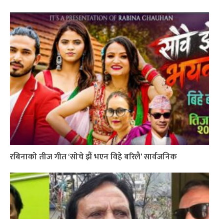
रबिनाको तीज गीत ‘सोचे झैं भएन विहे बरिलै’ सार्वजनिक