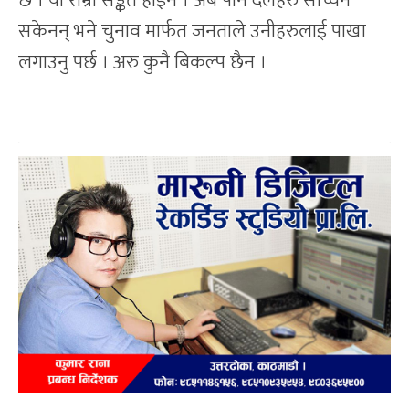
छ । यो राम्रो सङ्केत होइन । अब पनि दलहरु सच्चिन
सकेनन् भने चुनाव मार्फत जनताले उनीहरुलाई पाखा
लगाउनु पर्छ । अरु कुनै बिकल्प छैन ।