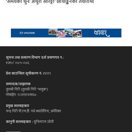
‘समयको धुनः अधुरो सारङ्गी’ छायाङ्कनको तयारीमा
सूचना तथा प्रसारण विभाग दर्ता प्रमाणपत्र न.:
१२१०/ ०७५-०७६
प्रेस काउन्सिल सूचीकरण नं.
१४४९
सम्पादक/सञ्चालक
तुलसी गिरी (तुलसी गिरी 'भावुक')
मोबाईल: ९८४१४४११६७
प्रमुख सल्लाहकार
चन्द्र गिरी पी.एच.डी. नर्थ क्यारोलिना, अमेरिका
कानुनी सल्लाहकार :
सुनिलराज उप्रेती