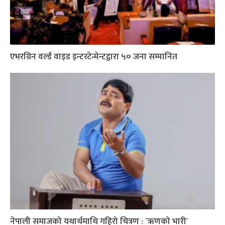
एभरग्रिन वर्ल्ड वाइड इन्टरटेन्मेन्टद्वारा ५० जना सम्मानित
नेपाली समाजको यथार्थमाथि गहिरो चित्रण : ´ऋणको भारी`