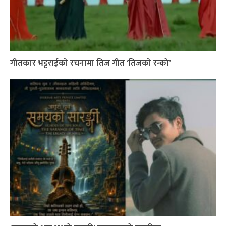
गीतकार भट्टराईको रचनामा तिज गीत ‘तिजको रन्को’