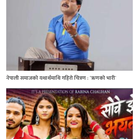
नेपाली समाजको यथार्थमाथि गहिरो चित्रण : ´ऋणको भारी`