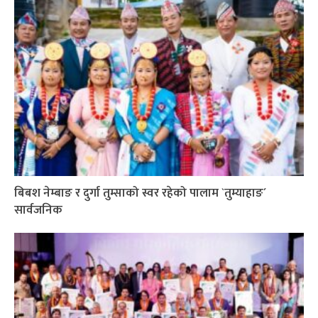
बिबश नेम्बाङ र दुर्गा तुम्साको स्वर रहेको पालाम `तुम्याहाङ´
सार्वजनिक