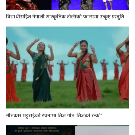
विद्यार्थीसहित नेपाली सांस्कृतिक टोलीको फ्रान्समा उत्कृष्ट प्रस्तुति
गीतकार भट्टराईको रचनामा तिज गीत ‘तिजको रन्को’