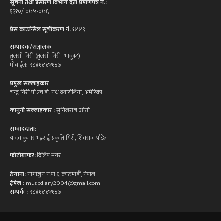
सूचना तथा प्रसारण विभाग दर्ता प्रमाणपत्र न.:
१२१०/ ०७५-०७६
प्रेस काउन्सिल सूचीकरण नं.
१४४९
सम्पादक/सञ्चालक
तुलसी गिरी (तुलसी गिरी 'भावुक')
मोबाईल: ९८४१४४११६७
प्रमुख सल्लाहकार
चन्द्र गिरी पी.एच.डी. नर्थ क्यारोलिना, अमेरिका
कानुनी सल्लाहकार :
सुनिलराज उप्रेती
सम्वाददाता:
यादव कुमार भट्टराई, प्रकृति गिरी, शिवराज पौडेल
फोटोग्राफर:
दिलिप मगर
ठेगाना:
नागार्जुन न.पा.६, काठमाडौं, नेपाल
ईमेल :
musicdiary2004@gmail.com
सम्पर्क :
९८४१४४११६७