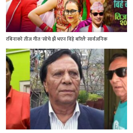
रबिनाको तीज गीत ‘सोचे झैं भएन विहे बरिलै’ सार्वजनिक