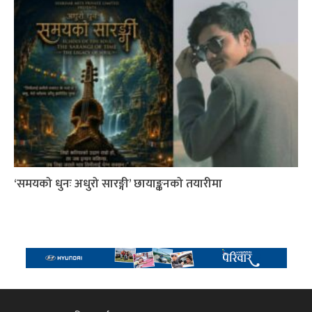
‘समयको धुनः अधुरो सारङ्गी’ छायाङ्कनको तयारीमा