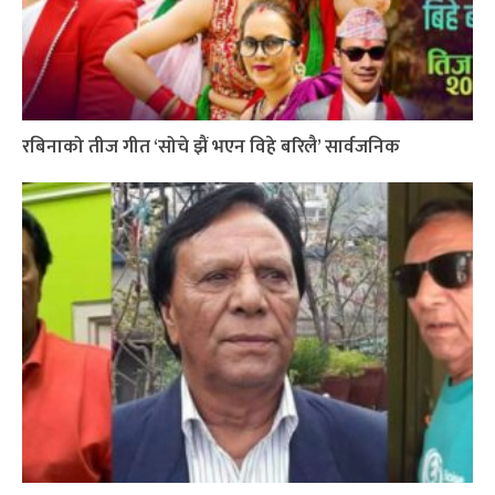
रबिनाको तीज गीत ‘सोचे झैं भएन विहे बरिलै’ सार्वजनिक