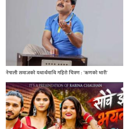
नेपाली समाजको यथार्थमाथि गहिरो चित्रण : ´ऋणको भारी`