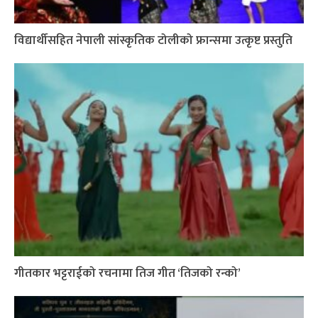
विद्यार्थीसहित नेपाली सांस्कृतिक टोलीको फ्रान्समा उत्कृष्ट प्रस्तुति
गीतकार भट्टराईको रचनामा तिज गीत ‘तिजको रन्को’