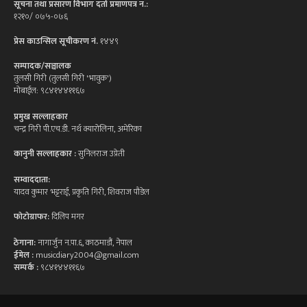
सूचना तथा प्रसारण विभाग दर्ता प्रमाणपत्र न.:
१२१०/ ०७५-०७६
प्रेस काउन्सिल सूचीकरण नं.
१४४९
सम्पादक/सञ्चालक
तुलसी गिरी (तुलसी गिरी 'भावुक')
मोबाईल: ९८४१४४११६७
प्रमुख सल्लाहकार
चन्द्र गिरी पी.एच.डी. नर्थ क्यारोलिना, अमेरिका
कानुनी सल्लाहकार :
सुनिलराज उप्रेती
सम्वाददाता:
यादव कुमार भट्टराई, प्रकृति गिरी, शिवराज पौडेल
फोटोग्राफर:
दिलिप मगर
ठेगाना:
नागार्जुन न.पा.६, काठमाडौं, नेपाल
ईमेल :
musicdiary2004@gmail.com
सम्पर्क :
९८४१४४११६७