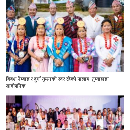
बिबश नेम्बाङ र दुर्गा तुम्साको स्वर रहेको पालाम `तुम्याहाङ´
सार्वजनिक