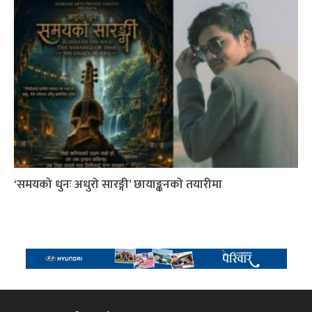
‘समयको धुनः अधुरो सारङ्गी’ छायाङ्कनको तयारीमा