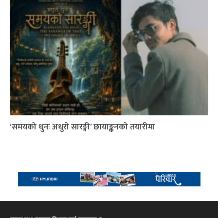
‘समयको धुनः अधुरो सारङ्गी’ छायाङ्कनको तयारीमा