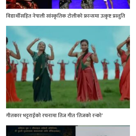
विद्यार्थीसहित नेपाली सांस्कृतिक टोलीको फ्रान्समा उत्कृष्ट प्रस्तुति
गीतकार भट्टराईको रचनामा तिज गीत ‘तिजको रन्को’