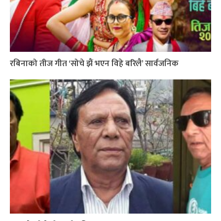
रबिनाको तीज गीत ‘सोचे झैं भएन विहे बरिलै’ सार्वजनिक