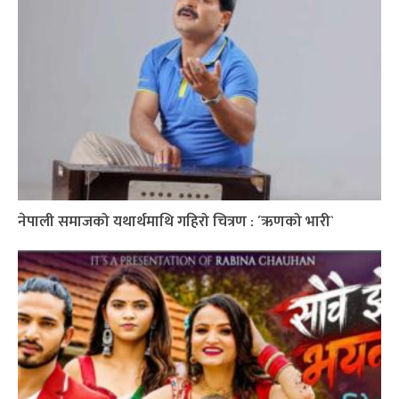
नेपाली समाजको यथार्थमाथि गहिरो चित्रण : ´ऋणको भारी`