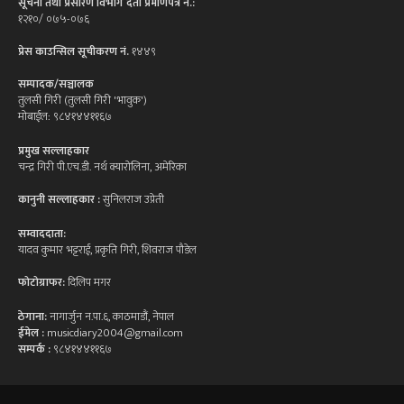
सूचना तथा प्रसारण विभाग दर्ता प्रमाणपत्र न.:
१२१०/ ०७५-०७६
प्रेस काउन्सिल सूचीकरण नं.
१४४९
सम्पादक/सञ्चालक
तुलसी गिरी (तुलसी गिरी 'भावुक')
मोबाईल: ९८४१४४११६७
प्रमुख सल्लाहकार
चन्द्र गिरी पी.एच.डी. नर्थ क्यारोलिना, अमेरिका
कानुनी सल्लाहकार :
सुनिलराज उप्रेती
सम्वाददाता:
यादव कुमार भट्टराई, प्रकृति गिरी, शिवराज पौडेल
फोटोग्राफर:
दिलिप मगर
ठेगाना:
नागार्जुन न.पा.६, काठमाडौं, नेपाल
ईमेल :
musicdiary2004@gmail.com
सम्पर्क :
९८४१४४११६७