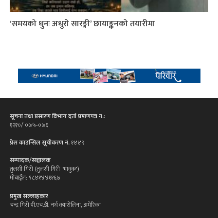
‘समयको धुनः अधुरो सारङ्गी’ छायाङ्कनको तयारीमा
सूचना तथा प्रसारण विभाग दर्ता प्रमाणपत्र न.:
१२१०/ ०७५-०७६
प्रेस काउन्सिल सूचीकरण नं.
१४४९
सम्पादक/सञ्चालक
तुलसी गिरी (तुलसी गिरी 'भावुक')
मोबाईल: ९८४१४४११६७
प्रमुख सल्लाहकार
चन्द्र गिरी पी.एच.डी. नर्थ क्यारोलिना, अमेरिका