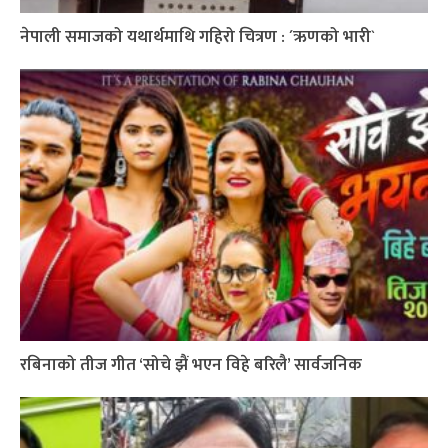
नेपाली समाजको यथार्थमाथि गहिरो चित्रण : ´ऋणको भारी`
रबिनाको तीज गीत ‘सोचे झैं भएन विहे बरिलै’ सार्वजनिक