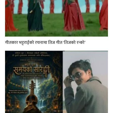
गीतकार भट्टराईको रचनामा तिज गीत ‘तिजको रन्को’