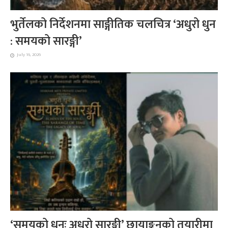
भुर्तेलको निर्देशनमा साङ्गीतिक चलचित्र ‘अधुरो धुन
: समयको सारङ्गी’
July 16, 2026
‘समयको धुनः अधुरो सारङ्गी’ छायाङ्कनको तयारीमा