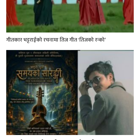
गीतकार भट्टराईको रचनामा तिज गीत ‘तिजको रन्को’