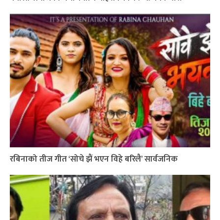
रबिनाको तीज गीत ‘सोचे झैं भएन विहे बरिलै’ सार्वजनिक