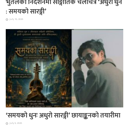
भुर्तेलको निर्देशनमा साङ्गीतिक चलचित्र ‘अधुरो धुन
: समयको सारङ्गी’
July 16, 2026
‘समयको धुनः अधुरो सारङ्गी’ छायाङ्कनको तयारीमा
July 9, 2026