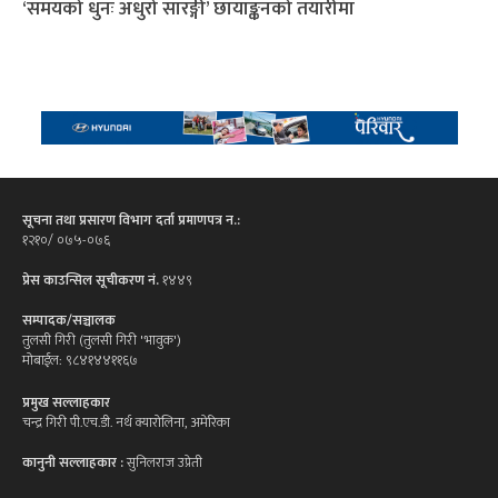
‘समयको धुनः अधुरो सारङ्गी’ छायाङ्कनको तयारीमा
सूचना तथा प्रसारण विभाग दर्ता प्रमाणपत्र न.:
१२१०/ ०७५-०७६
प्रेस काउन्सिल सूचीकरण नं.
१४४९
सम्पादक/सञ्चालक
तुलसी गिरी (तुलसी गिरी 'भावुक')
मोबाईल: ९८४१४४११६७
प्रमुख सल्लाहकार
चन्द्र गिरी पी.एच.डी. नर्थ क्यारोलिना, अमेरिका
कानुनी सल्लाहकार :
सुनिलराज उप्रेती