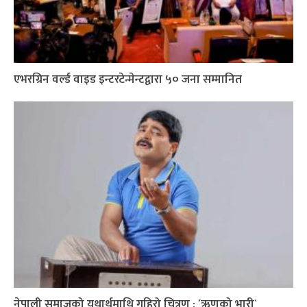
एभरग्रिन वर्ल्ड वाइड इन्टरटेन्मेन्टद्वारा ५० जना सम्मानित
नेपाली समाजको यथार्थमाथि गहिरो चित्रण : ´ऋणको भारी`