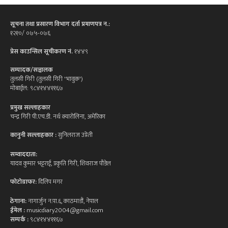
सूचना तथा प्रसारण विभाग दर्ता प्रमाणपत्र न.:
१२१०/ ०७५-०७६
प्रेस काउन्सिल सूचीकरण नं.
१४४९
सम्पादक/सञ्चालक
तुलसी गिरी (तुलसी गिरी 'भावुक')
मोबाईल: ९८४१४४११६७
प्रमुख सल्लाहकार
चन्द्र गिरी पी.एच.डी. नर्थ क्यारोलिना, अमेरिका
कानुनी सल्लाहकार :
सुनिलराज उप्रेती
सम्वाददाता:
यादव कुमार भट्टराई, प्रकृति गिरी, शिवराज पौडेल
फोटोग्राफर:
दिलिप मगर
ठेगाना:
नागार्जुन न.पा.६, काठमाडौं, नेपाल
ईमेल :
musicdiary2004@gmail.com
सम्पर्क :
९८४१४४११६७