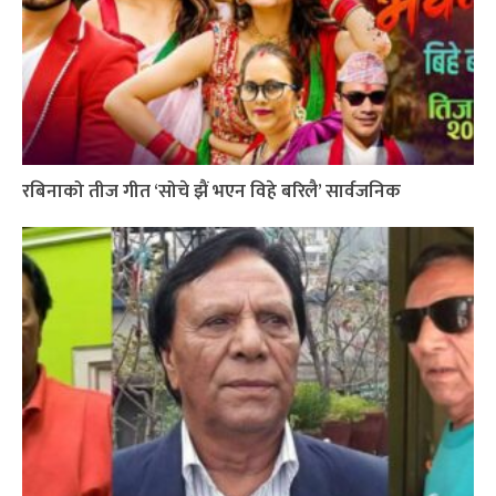
रबिनाको तीज गीत ‘सोचे झैं भएन विहे बरिलै’ सार्वजनिक