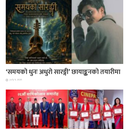
‘समयको धुनः अधुरो सारङ्गी’ छायाङ्कनको तयारीमा
July 9, 2026