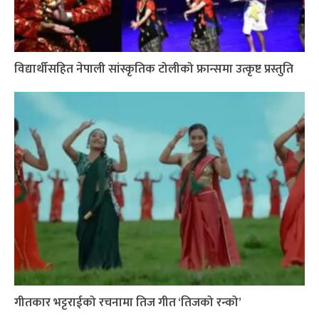
विद्यार्थीसहित नेपाली सांस्कृतिक टोलीको फ्रान्समा उत्कृष्ट प्रस्तुति
गीतकार भट्टराईको रचनामा तिज गीत ‘तिजको रन्को’