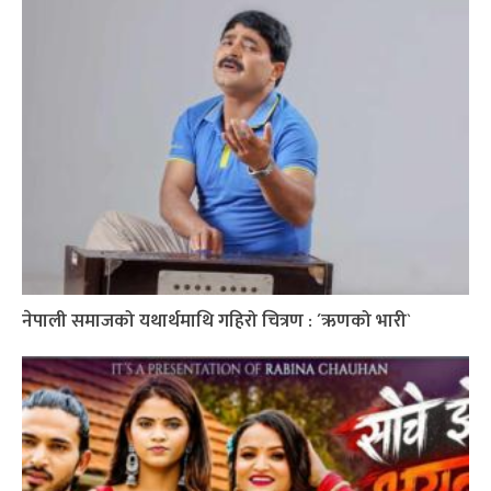
नेपाली समाजको यथार्थमाथि गहिरो चित्रण : ´ऋणको भारी`