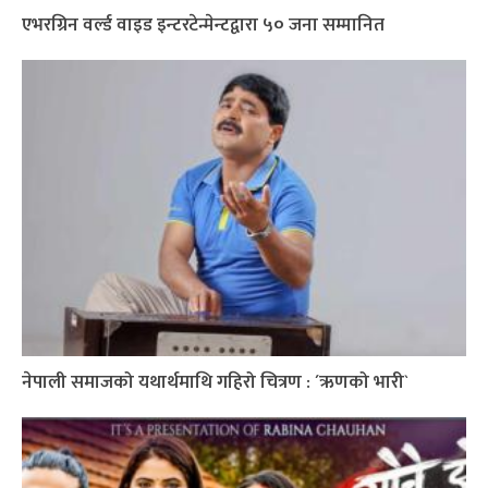
एभरग्रिन वर्ल्ड वाइड इन्टरटेन्मेन्टद्वारा ५० जना सम्मानित
नेपाली समाजको यथार्थमाथि गहिरो चित्रण : ´ऋणको भारी`