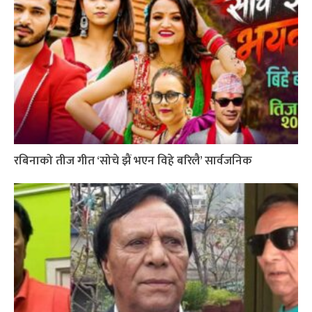
रबिनाको तीज गीत ‘सोचे झैं भएन विहे बरिलै’ सार्वजनिक