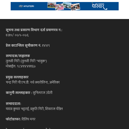
सूचना तथा प्रसारण विभाग दर्ता प्रमाणपत्र न.:
१२१०/ ०७५-०७६
प्रेस काउन्सिल सूचीकरण नं.
१४४९
सम्पादक/सञ्चालक
तुलसी गिरी (तुलसी गिरी 'भावुक')
मोबाईल: ९८४१४४११६७
प्रमुख सल्लाहकार
चन्द्र गिरी पी.एच.डी. नर्थ क्यारोलिना, अमेरिका
कानुनी सल्लाहकार :
सुनिलराज उप्रेती
सम्वाददाता:
यादव कुमार भट्टराई, प्रकृति गिरी, शिवराज पौडेल
फोटोग्राफर:
दिलिप मगर