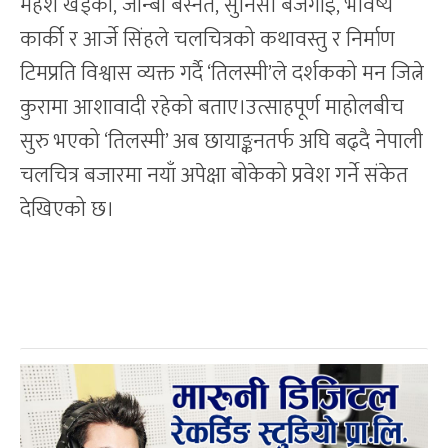
महेश खड्का, जान्बी बस्नेत, सुनिसा बजगाईं, भविष्य
कार्की र आर्जे सिंहले चलचित्रको कथावस्तु र निर्माण
टिमप्रति विश्वास व्यक्त गर्दै ‘तिलस्मी’ले दर्शकको मन जित्ने
कुरामा आशावादी रहेको बताए।उत्साहपूर्ण माहोलबीच
सुरु भएको ‘तिलस्मी’ अब छायाङ्कनतर्फ अघि बढ्दै नेपाली
चलचित्र बजारमा नयाँ अपेक्षा बोकेको प्रवेश गर्ने संकेत
देखिएको छ।