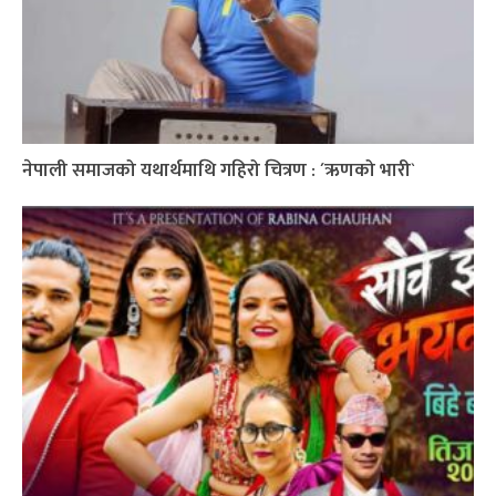
नेपाली समाजको यथार्थमाथि गहिरो चित्रण : ´ऋणको भारी`