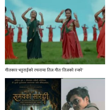
गीतकार भट्टराईको रचनामा तिज गीत ‘तिजको रन्को’