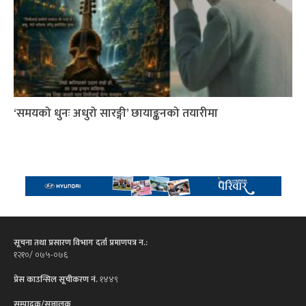
‘समयको धुनः अधुरो सारङ्गी’ छायाङ्कनको तयारीमा
सूचना तथा प्रसारण विभाग दर्ता प्रमाणपत्र न.:
१२१०/ ०७५-०७६
प्रेस काउन्सिल सूचीकरण नं.
१४४९
सम्पादक/सञ्चालक