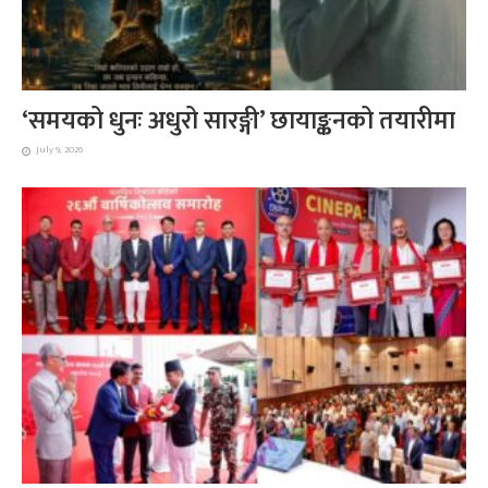
‘समयको धुनः अधुरो सारङ्गी’ छायाङ्कनको तयारीमा
July 9, 2026