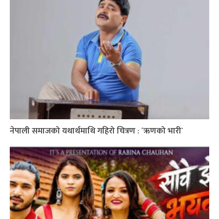
नेपाली समाजको यथार्थमाथि गहिरो चित्रण : ´ऋणको भारी`