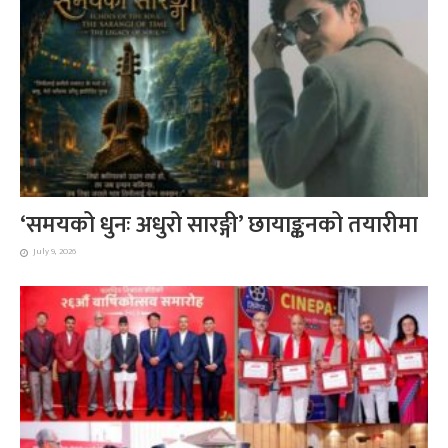
‘समयको धुनः अधुरो सारङ्गी’ छायाङ्कनको तयारीमा
July 9, 2026