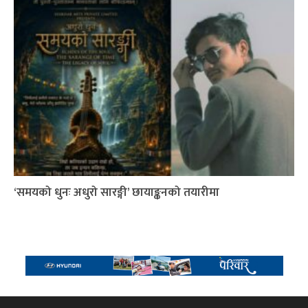
‘समयको धुनः अधुरो सारङ्गी’ छायाङ्कनको तयारीमा