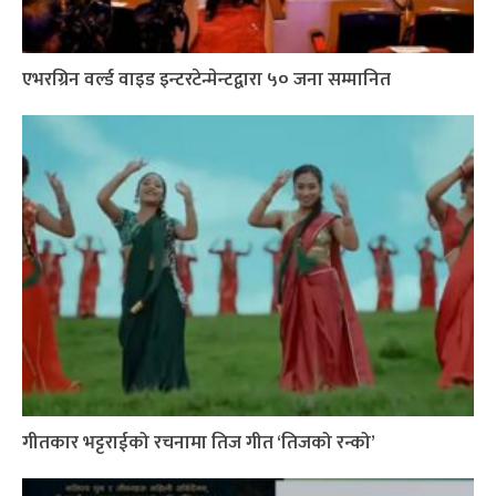
एभरग्रिन वर्ल्ड वाइड इन्टरटेन्मेन्टद्वारा ५० जना सम्मानित
गीतकार भट्टराईको रचनामा तिज गीत ‘तिजको रन्को’