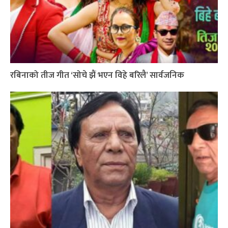
रबिनाको तीज गीत ‘सोचे झैं भएन विहे बरिलै’ सार्वजनिक