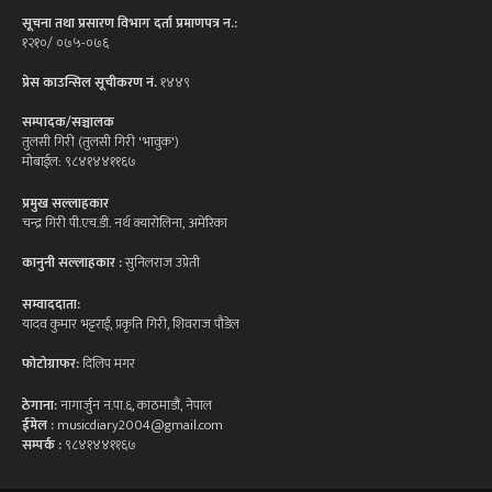
सूचना तथा प्रसारण विभाग दर्ता प्रमाणपत्र न.:
१२१०/ ०७५-०७६
प्रेस काउन्सिल सूचीकरण नं.
१४४९
सम्पादक/सञ्चालक
तुलसी गिरी (तुलसी गिरी 'भावुक')
मोबाईल: ९८४१४४११६७
प्रमुख सल्लाहकार
चन्द्र गिरी पी.एच.डी. नर्थ क्यारोलिना, अमेरिका
कानुनी सल्लाहकार :
सुनिलराज उप्रेती
सम्वाददाता:
यादव कुमार भट्टराई, प्रकृति गिरी, शिवराज पौडेल
फोटोग्राफर:
दिलिप मगर
ठेगाना:
नागार्जुन न.पा.६, काठमाडौं, नेपाल
ईमेल :
musicdiary2004@gmail.com
सम्पर्क :
९८४१४४११६७