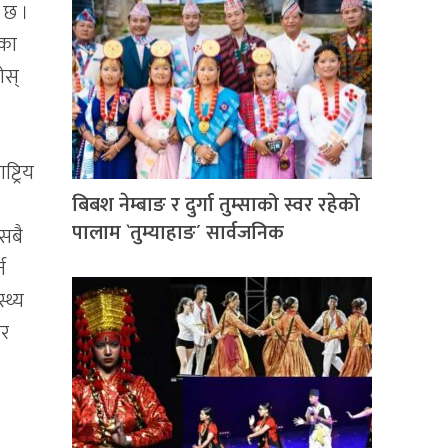
े छ ।
ेका
ोस्
ट्रिय
बिबश नेम्बाङ र दुर्गा तुम्साको स्वर रहेको
पालाम `तुम्याहाङ´ सार्वजनिक
सबै
न
्थ्य
ेर