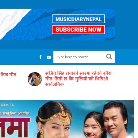
रहेको कौरा
‘समयको धुनः अधुरो सारङ्गी’ छायाङ्कनको
को भिडिओ
तयारीमा