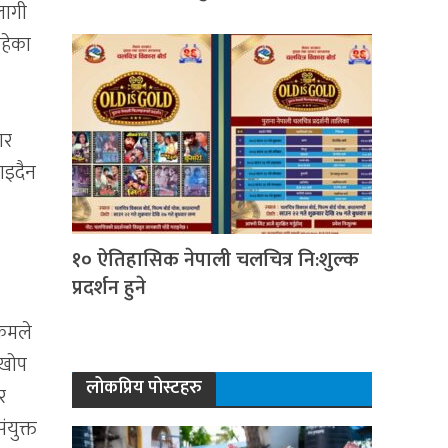
लागी
रहेका
ार
ाइदैन
१० ऐतिहासिक नेपाली चलचित्र नि:शुल्क
प्रदर्शन हुने
्रमले
 खोप
लोकप्रिय पोस्टहरु
र
युक्त