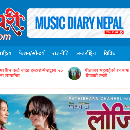
हित्य
फेशन/सौन्दर्य
राजनीति
अन्तर्राष्ट्रिय
विविध
संजिव सिंह रानाको स्वरमा 
ीतकार भट्टराईको रचनामा तिज गीत
गीत ‘तितो छ कि गुलियो’
तिजको रन्को’
सार्वजनिक