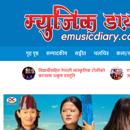
गृह पृष्ठ
सम्पादकीय
सङ्गीत
चलचित्र
कला/सा
ृतिक टोलीको
एभरग्रिन वर्ल्ड वाइड इन्टरटेन्मेन्टद्वारा ५०
ग
जना सम्मानित
‘