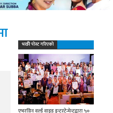
मा
भर्खरै पोस्ट गरिएको
एभरग्रिन वर्ल्ड वाइड इन्टरटेन्मेन्टद्वारा ५०