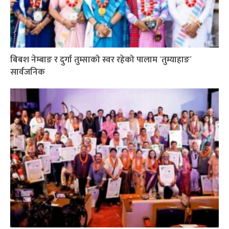
बिबश नेम्बाङ र दुर्गा तुम्साको स्वर रहेको पालाम `तुम्याहाङ´
सार्वजनिक