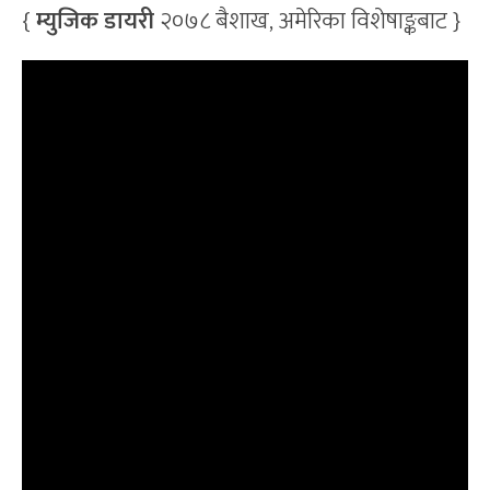
{
म्युजिक डायरी
२०७८ बैशाख, अमेरिका विशेषाङ्कबाट }