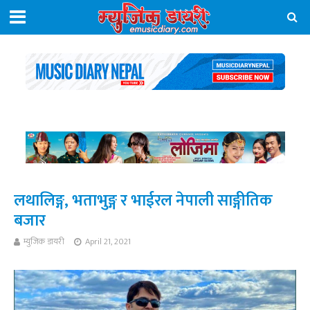
लथालिङ्ग, भताभुङ्ग र भाईरल नेपाली साङ्गीतिक
बजार
म्युजिक डायरी
April 21, 2021