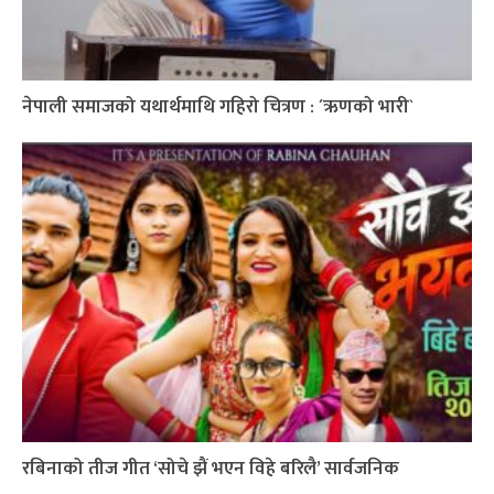
नेपाली समाजको यथार्थमाथि गहिरो चित्रण : ´ऋणको भारी`
रबिनाको तीज गीत ‘सोचे झैं भएन विहे बरिलै’ सार्वजनिक