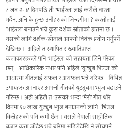
ज्ञान र अनुभब नभएकाको ’भाईरल’ कति दिनसम्म टिक्छ
? जब २- ४ दिनपछि ती ’भाईरल’ लाई कसैले वास्ता
गर्दैन, अनि के हुन्छ उनीहरुको जिन्दगीमा ? कस्तोलाई
’भाईरल’ बनाउने भन्ने कुरा दर्शक स्रोताको हातमा छ ।
यसको लागि दर्शक-स्रोताले आफ्नो विवेक प्रयोग गर्नुपर्ने
देखिन्छ । अहिले त स्थापित र ख्यातिप्राप्त
कलाकारहरुले पनि ’भाईरल’ को सहायता लिने गरेका
छन् । आधिकारिक नभए पनि अहिले ’युट्युब भिउज’ को
आधारमा गीतलाई सफल र असफल भन्ने गरिन्छ । विभिन्न
उपायहरु अपनाएर आफ्नो गीतको युट्युबमा भ्युज बढाउने
गरिन्छ । अझै अहिले त ’उसको’ भन्दा ’मेरो’ गीत थोरै
दिनमा १० लाख युट्युब भ्युज बनाउनको लागि ‘भिउज’
किन्नेहरुको पनि कमी छैन । यसले नेपाली साङ्गीतिक
बजार कता जाँदैछ भन्ने बारेमा अहिलेदेखि नै सोच्नुपर्ने