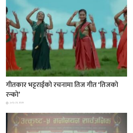
गीतकार भट्टराईको रचनामा तिज गीत ‘तिजको
रन्को’
July 23, 2026