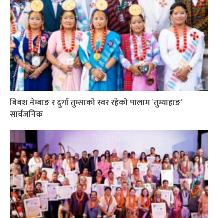
बिबश नेम्बाङ र दुर्गा तुम्साको स्वर रहेको पालाम `तुम्याहाङ´
सार्वजनिक