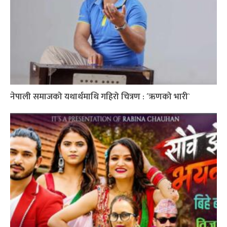
नेपाली समाजको यथार्थमाथि गहिरो चित्रण : ´ऋणको भारी`