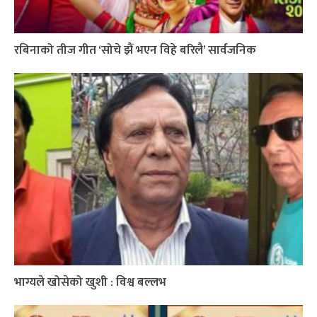
रबिनाको तीज गीत ‘सोचे झैं भएन विहे बरिलै’ सार्वजनिक
भाग्यले खोसेको खुशी : विश्व बल्लभ