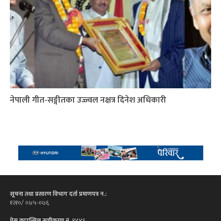
नेपाली गीत-सङ्गीतका उज्ज्वल नक्षत्र दिनेश अधिकारी
सूचना तथा प्रसारण विभाग दर्ता प्रमाणपत्र न.:
१२१०/ ०७५-०७६
प्रेस काउन्सिल सूचीकरण नं.
१४४९