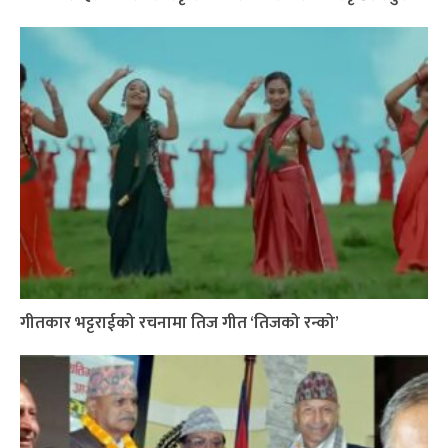
गीतकार भट्टराईको रचनामा तिज गीत ‘तिजको रन्को’