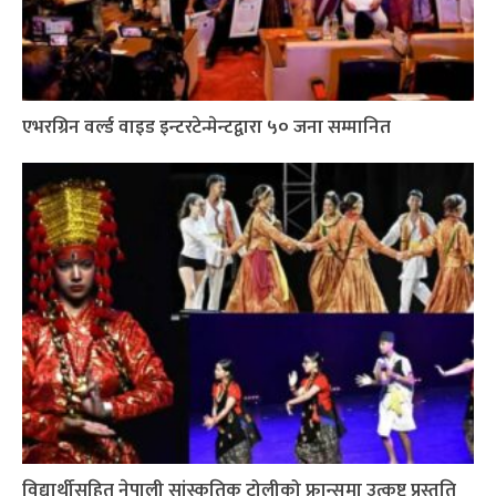
एभरग्रिन वर्ल्ड वाइड इन्टरटेन्मेन्टद्वारा ५० जना सम्मानित
विद्यार्थीसहित नेपाली सांस्कृतिक टोलीको फ्रान्समा उत्कृष्ट प्रस्तुति