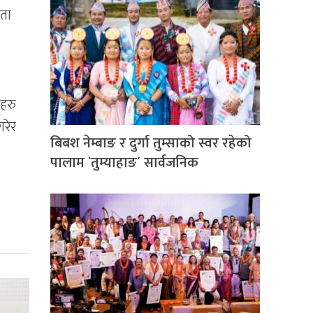
नता
ाहरु
गरेर
बिबश नेम्बाङ र दुर्गा तुम्साको स्वर रहेको
पालाम `तुम्याहाङ´ सार्वजनिक