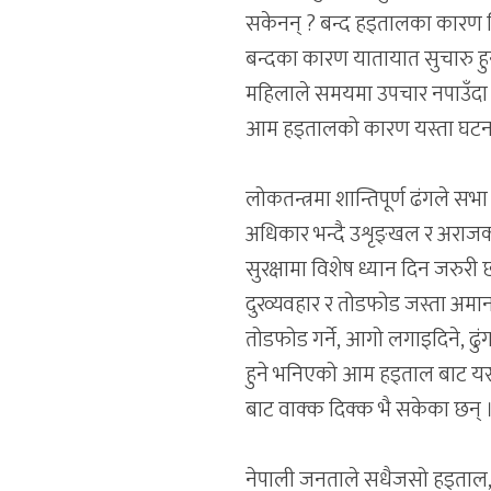
सकेनन् ? बन्द हड्तालका कारण बिरा
बन्दका कारण यातायात सुचारु हुन 
महिलाले समयमा उपचार नपाउँदा अ
आम हड्तालको कारण यस्ता घटना पु
लोकतन्त्रमा शान्तिपूर्ण ढंगले सभ
अधिकार भन्दै उशृङ्खल र अराजक
सुरक्षामा विशेष ध्यान दिन जरु
दुरव्यवहार र तोडफोड जस्ता अम
तोडफोड गर्ने, आगो लगाइदिने, ढुं
हुने भनिएको आम हड्ताल बाट यस्
बाट वाक्क दिक्क भै सकेका छन् 
नेपाली जनताले सधैजसो हड्ताल, 