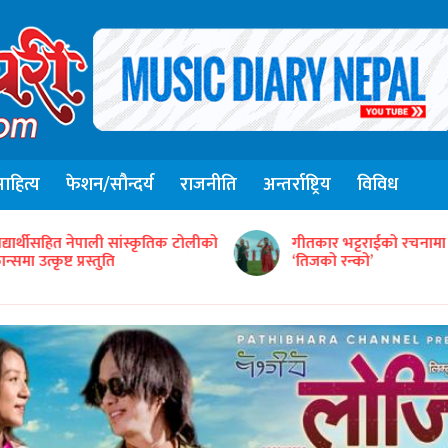
हित्य
फेशन/सौन्दर्य
राजनीति
अन्तर्राष्ट्रिय
विविध
संजिव सिंह रानाको स्वरमा 
ीतकार भट्टराईको रचनामा तिज गीत
गीत ‘तितो छ कि गुलियो’
तिजको रन्को’
सार्वजनिक