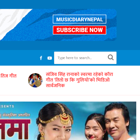
रहेको कौरा
‘समयको धुनः अधुरो सारङ्गी’ छायाङ्कनको
को भिडिओ
तयारीमा