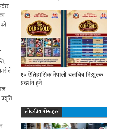
पर्दछ ।
ेका
एको
ो
ति,
कारीले
१० ऐतिहासिक नेपाली चलचित्र नि:शुल्क
प्रदर्शन हुने
 आज
्रवृति
लोकप्रिय पोस्टहरु
मन