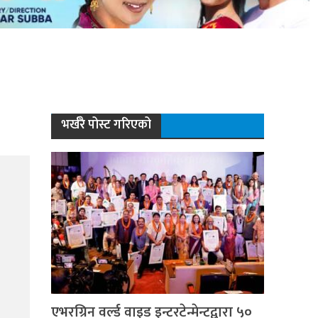
भर्खरै पोस्ट गरिएको
एभरग्रिन वर्ल्ड वाइड इन्टरटेन्मेन्टद्वारा ५०