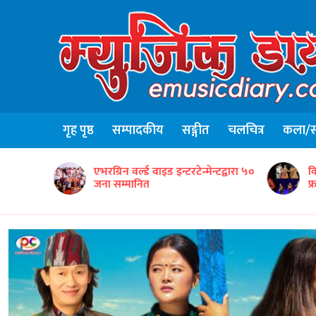
गृह पृष्ठ
सम्पादकीय
सङ्गीत
चलचित्र
कला/सा
न्टद्वारा ५०
विद्यार्थीसहित नेपाली सांस्कृतिक टोलीको
ग
फ्रान्समा उत्कृष्ट प्रस्तुति
‘