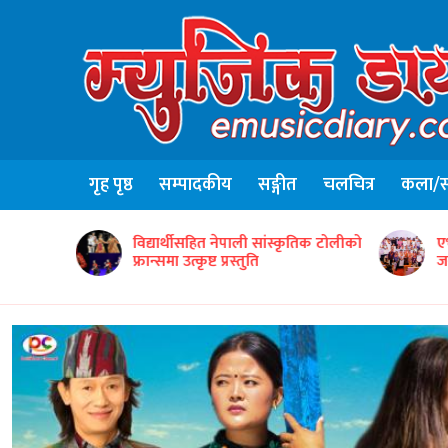
गृह पृष्ठ
सम्पादकीय
सङ्गीत
चलचित्र
कला/सा
ृतिक टोलीको
एभरग्रिन वर्ल्ड वाइड इन्टरटेन्मेन्टद्वारा ५०
ग
जना सम्मानित
‘