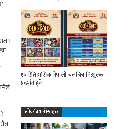
ुश
 ।
्दोलन
्था
।
ी
१० ऐतिहासिक नेपाली चलचित्र नि:शुल्क
प्रदर्शन हुने
यसैले
लोकप्रिय पोस्टहरु
रो
सैले