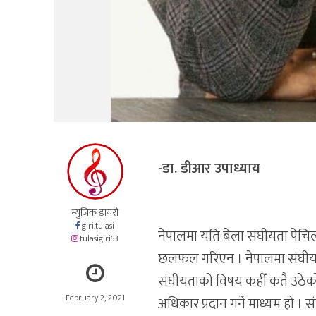
-डा. डीआर उपाध्याय
म्युजिक डायरी
giri.tulasi
नेपालमा यति बेला संघीयता पेचिलो
tulasigiri63
छलफल गरिएन । नेपालमा संघीय
संघीयताको विषय कहीँ कतै उठेको
February 2, 2021
अधिकार प्रदान गर्ने माध्यम हो ।