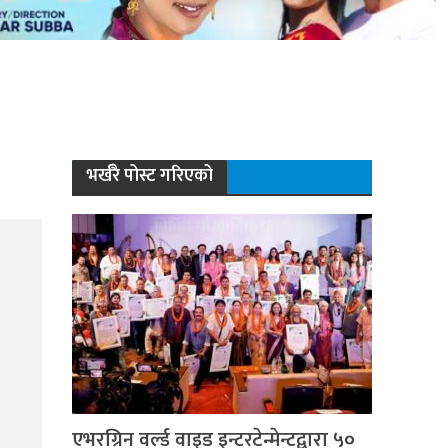
भर्खरै पोस्ट गरिएको
एभरग्रिन वर्ल्ड वाइड इन्टरटेन्मेन्टद्वारा ५०