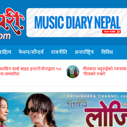
हित्य
फेशन/सौन्दर्य
राजनीति
अन्तर्राष्ट्रिय
विविध
संजिव सिंह रानाको स्वरमा 
ीतकार भट्टराईको रचनामा तिज गीत
गीत ‘तितो छ कि गुलियो’
तिजको रन्को’
सार्वजनिक