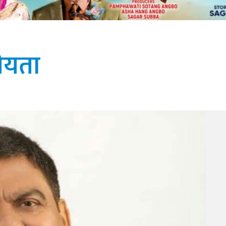
घीयता