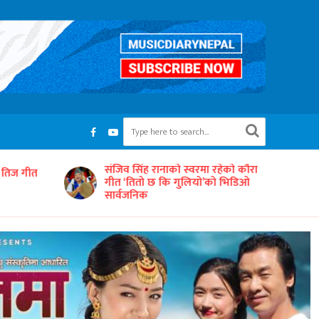
रहेको कौरा
‘समयको धुनः अधुरो सारङ्गी’ छायाङ्कनको
को भिडिओ
तयारीमा