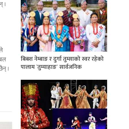
न् ।
ले
बिबश नेम्बाङ र दुर्गा तुम्साको स्वर रहेको
ेबल
पालाम `तुम्याहाङ´ सार्वजनिक
ैन् ।