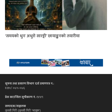
‘समयको धुनः अधुरो सारङ्गी’ छायाङ्कनको तयारीमा
सूचना तथा प्रसारण विभाग दर्ता प्रमाणपत्र न.:
१२१०/ ०७५-०७६
प्रेस काउन्सिल सूचीकरण नं.
१४४९
सम्पादक/सञ्चालक
तुलसी गिरी (तुलसी गिरी 'भावुक')