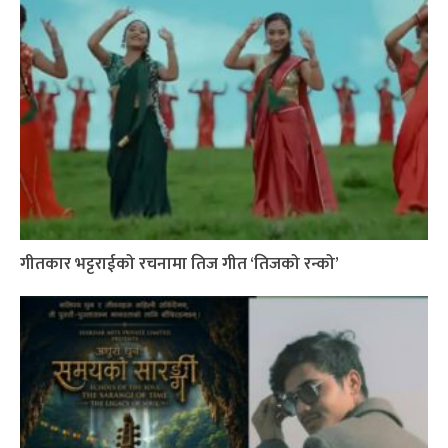
गीतकार भट्टराईको रचनामा तिज गीत ‘तिजको रन्को’