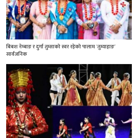
बिबश नेम्बाङ र दुर्गा तुम्साको स्वर रहेको पालाम `तुम्याहाङ´
सार्वजनिक