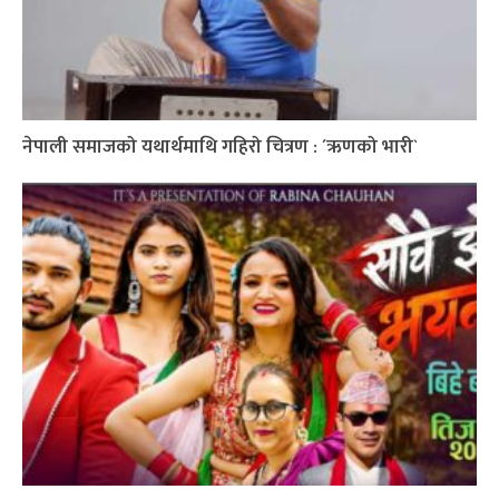
नेपाली समाजको यथार्थमाथि गहिरो चित्रण : ´ऋणको भारी`