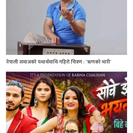
नेपाली समाजको यथार्थमाथि गहिरो चित्रण : ´ऋणको भारी`