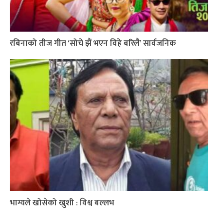
रबिनाको तीज गीत ‘सोचे झैं भएन विहे बरिलै’ सार्वजनिक
भाग्यले खोसेको खुशी : विश्व बल्लभ