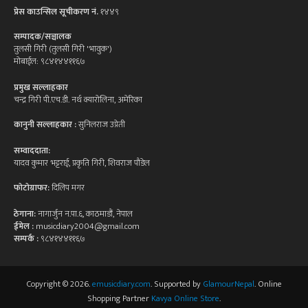
प्रेस काउन्सिल सूचीकरण नं.
१४४९
सम्पादक/सञ्चालक
तुलसी गिरी (तुलसी गिरी 'भावुक')
मोबाईल: ९८४१४४११६७
प्रमुख सल्लाहकार
चन्द्र गिरी पी.एच.डी. नर्थ क्यारोलिना, अमेरिका
कानुनी सल्लाहकार :
सुनिलराज उप्रेती
सम्वाददाता:
यादव कुमार भट्टराई, प्रकृति गिरी, शिवराज पौडेल
फोटोग्राफर:
दिलिप मगर
ठेगाना:
नागार्जुन न.पा.६, काठमाडौं, नेपाल
ईमेल :
musicdiary2004@gmail.com
सम्पर्क :
९८४१४४११६७
Copyright © 2026.
emusicdiary.com
. Supported by
GlamourNepal
. Online
Shopping Partner
Kavya Online Store
.