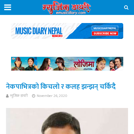
नेकपाभित्रको किचलो र कलह झन्झन् चर्किदै
म्युजिक डायरी
November 26, 2020