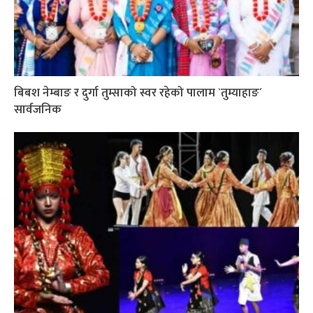
बिबश नेम्बाङ र दुर्गा तुम्साको स्वर रहेको पालाम `तुम्याहाङ´
सार्वजनिक