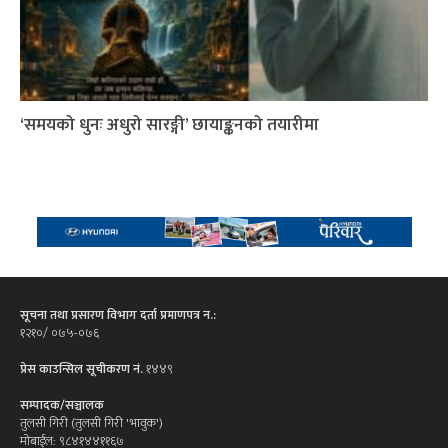
‘समयको धुनः अधुरो सारङ्गी’ छायाङ्कनको तयारीमा
सूचना तथा प्रसारण विभाग दर्ता प्रमाणपत्र न.:
१२१०/ ०७५-०७६
प्रेस काउन्सिल सूचीकरण नं.
१४४९
सम्पादक/सञ्चालक
तुलसी गिरी (तुलसी गिरी 'भावुक')
मोबाईल: ९८४१४४११६७