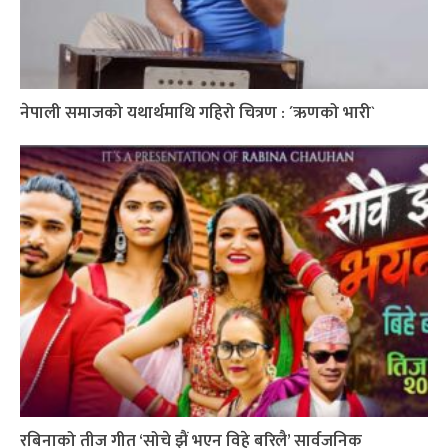
नेपाली समाजको यथार्थमाथि गहिरो चित्रण : ´ऋणको भारी`
रबिनाको तीज गीत ‘सोचे झैं भएन विहे बरिलै’ सार्वजनिक