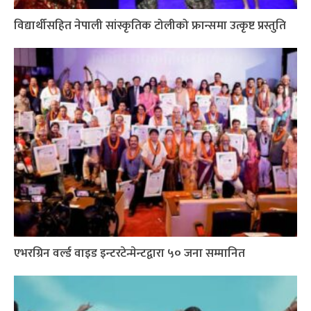
विद्यार्थीसहित नेपाली सांस्कृतिक टोलीको फ्रान्समा उत्कृष्ट प्रस्तुति
एभरग्रिन वर्ल्ड वाइड इन्टरटेन्मेन्टद्वारा ५० जना सम्मानित