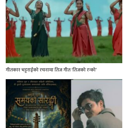
गीतकार भट्टराईको रचनामा तिज गीत ‘तिजको रन्को’