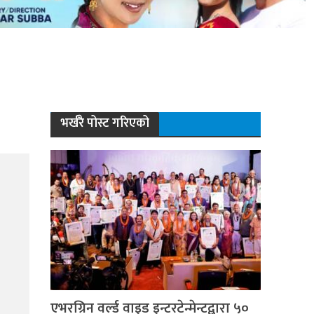
भर्खरै पोस्ट गरिएको
एभरग्रिन वर्ल्ड वाइड इन्टरटेन्मेन्टद्वारा ५०