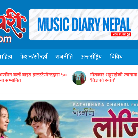
हित्य
फेशन/सौन्दर्य
राजनीति
अन्तर्राष्ट्रिय
विविध
संजिव सिंह रानाको स्वरमा 
ीतकार भट्टराईको रचनामा तिज गीत
गीत ‘तितो छ कि गुलियो’
तिजको रन्को’
सार्वजनिक