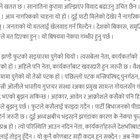
आउने खतरा छ । सानातिना कुरामा अल्झिएर विवाद बढाउनु उचित छैन 
 । आम नागरिकको चाहना यो हो । दुई पाटी मिलेको देखेर नै नागरिक
् । जनताको यो मतलाई खेलवाड गर्न मिल्दैन । देशको बिकास, समृद्
मत दिएका हुन् । यो बिषयमा नेकपा गम्भीर हुनु पर्छ ।
झण्डै फुटको सङ्घारमा पुगेको थियो । त्यसबेला नेता, कार्यकर्ताको
ो हो । अहिले पनि नेता, कार्यकर्ताबाट खवरदारी हुन जरुरी छ । वै
मा पुगेको यो तेस्रो पटक हो । पछिल्लो पटक मन्त्रिपरिषद् पुनर्गठन,
मन्त्री ओलीले भारतीय गुप्तचर संस्था रअका प्रमुख सामन्त गोयलसँग ग
द भएको बुझन सकिन्छ । अहंकार, आवेग र आक्रोशले कसैको पनि ह
ताले बुझनु पर्छ । फुटले कसैलाई फाइदा गदैन । पार्टी बिभाजनको पीड
हेर्न जरुरी छ । दुई अध्यक्षबीच भइरहने झगडाका कारण के नेकपा फ
प्रश्न हो । त्यो परिस्थिति आउन नदिन नेता, कार्यकर्ताहरुले देशभरिबा
लाई तोड्नु हुँदैन । यो कुनै कोणबाट सही कदम हुन सक्दैन । अब ने