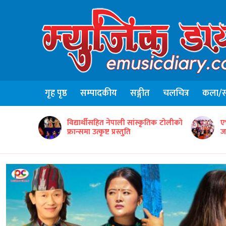
गृह पृष्ठ
सम्पादकीय
सङ्गीत
चलचित्र
कला/सा
ृतिक टोलीको
एभरग्रिन वर्ल्ड वाइड इन्टरटेन्मेन्टद्वारा ५०
ग
जना सम्मानित
‘