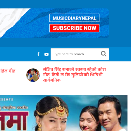
रहेको कौरा
‘समयको धुनः अधुरो सारङ्गी’ छायाङ्कनको
को भिडिओ
तयारीमा