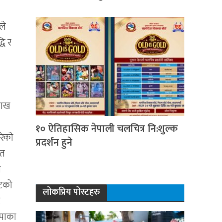
।
ले
धि र
शाख
१० ऐतिहासिक नेपाली चलचित्र नि:शुल्क
रेको
प्रदर्शन हुने
ित
ा
ुटको
लोकप्रिय पोस्टहरु
ट
कपाका