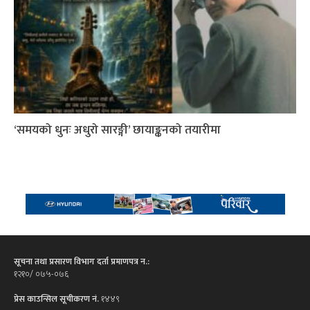
‘समयको धुनः अधुरो सारङ्गी’ छायाङ्कनको तयारीमा
सूचना तथा प्रसारण विभाग दर्ता प्रमाणपत्र न.:
१२१०/ ०७५-०७६
प्रेस काउन्सिल सूचीकरण नं.
१४४९