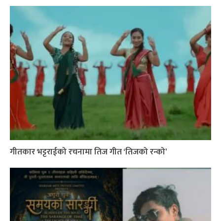
गीतकार भट्टराईको रचनामा तिज गीत ‘तिजको रन्को’