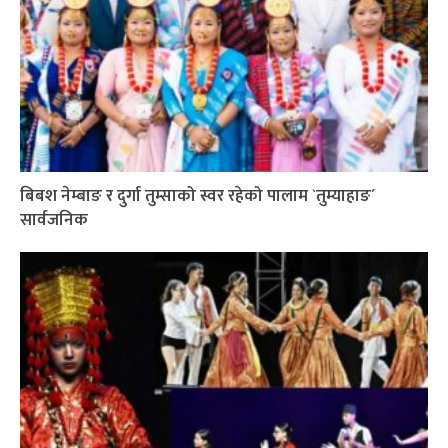
बिबश नेम्बाङ र दुर्गा तुम्साको स्वर रहेको पालाम `तुम्याहाङ´
सार्वजनिक