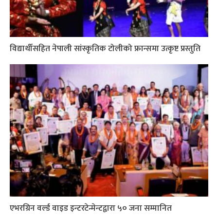
विद्यार्थीसहित नेपाली सांस्कृतिक टोलीको फ्रान्समा उत्कृष्ट प्रस्तुति
एभरग्रिन वर्ल्ड वाइड इन्टरटेन्मेन्टद्वारा ५० जना सम्मानित