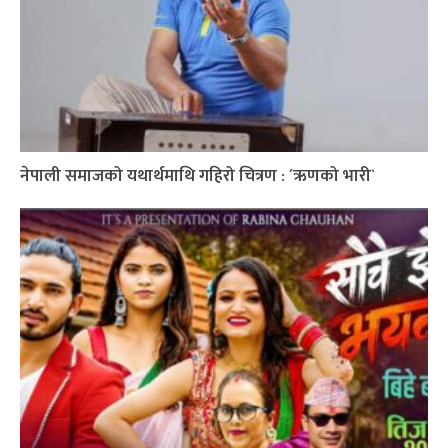
नेपाली समाजको यथार्थमाथि गहिरो चित्रण : ´ऋणको भारी`