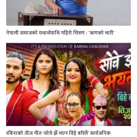
नेपाली समाजको यथार्थमाथि गहिरो चित्रण : ´ऋणको भारी`
रबिनाको तीज गीत ‘सोचे झैं भएन विहे बरिलै’ सार्वजनिक