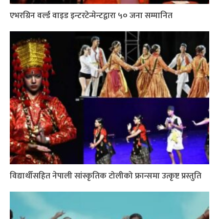
एभरग्रिन वर्ल्ड वाइड इन्टरटेन्मेन्टद्वारा ५० जना सम्मानित
विद्यार्थीसहित नेपाली सांस्कृतिक टोलीको फ्रान्समा उत्कृष्ट प्रस्तुति