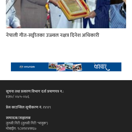
नेपाली गीत-सङ्गीतका उज्ज्वल नक्षत्र दिनेश अधिकारी
सूचना तथा प्रसारण विभाग दर्ता प्रमाणपत्र न.:
१२१०/ ०७५-०७६
प्रेस काउन्सिल सूचीकरण नं.
१४४९
सम्पादक/सञ्चालक
तुलसी गिरी (तुलसी गिरी 'भावुक')
मोबाईल: ९८४१४४११६७