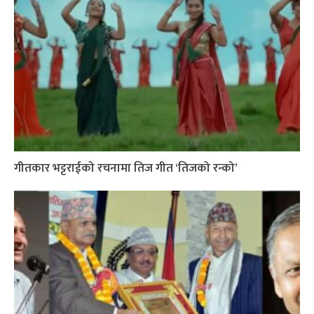
गीतकार भट्टराईको रचनामा तिज गीत ‘तिजको रन्को’