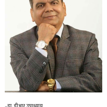
–
डा. डीआर उपाध्याय