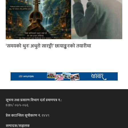
‘समयको धुनः अधुरो सारङ्गी’ छायाङ्कनको तयारीमा
सूचना तथा प्रसारण विभाग दर्ता प्रमाणपत्र न.:
१२१०/ ०७५-०७६
प्रेस काउन्सिल सूचीकरण नं.
१४४९
सम्पादक/सञ्चालक