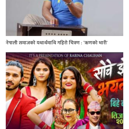
नेपाली समाजको यथार्थमाथि गहिरो चित्रण : ´ऋणको भारी`