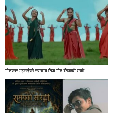
गीतकार भट्टराईको रचनामा तिज गीत ‘तिजको रन्को’