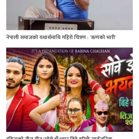
नेपाली समाजको यथार्थमाथि गहिरो चित्रण : ´ऋणको भारी`