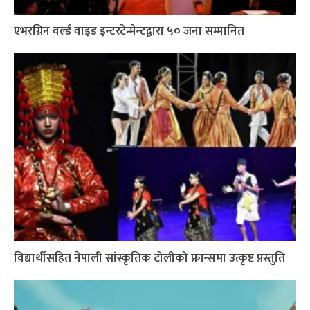
एभरग्रिन वर्ल्ड वाइड इन्टरटेन्मेन्टद्वारा ५० जना सम्मानित
विद्यार्थीसहित नेपाली सांस्कृतिक टोलीको फ्रान्समा उत्कृष्ट प्रस्तुति