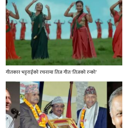
गीतकार भट्टराईको रचनामा तिज गीत ‘तिजको रन्को’