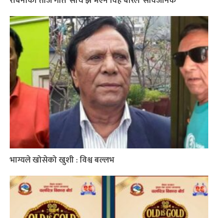
रबिनाको तीज गीत ‘सोचे झैं भएन विहे बरिलै’ सार्वजनिक
भाग्यले खोसेको खुशी : विश्व बल्लभ