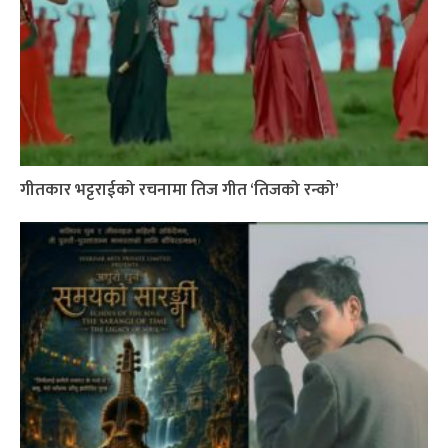
गीतकार भट्टराईको रचनामा तिज गीत ‘तिजको रन्को’