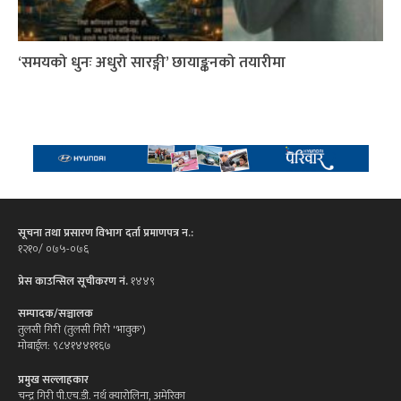
‘समयको धुनः अधुरो सारङ्गी’ छायाङ्कनको तयारीमा
सूचना तथा प्रसारण विभाग दर्ता प्रमाणपत्र न.:
१२१०/ ०७५-०७६
प्रेस काउन्सिल सूचीकरण नं.
१४४९
सम्पादक/सञ्चालक
तुलसी गिरी (तुलसी गिरी 'भावुक')
मोबाईल: ९८४१४४११६७
प्रमुख सल्लाहकार
चन्द्र गिरी पी.एच.डी. नर्थ क्यारोलिना, अमेरिका