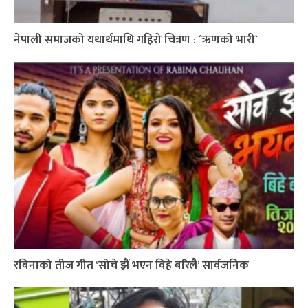
नेपाली समाजको यथार्थमाथि गहिरो चित्रण : ´ऋणको भारी`
रबिनाको तीज गीत ‘सोचे झैं भएन विहे बरिलै’ सार्वजनिक