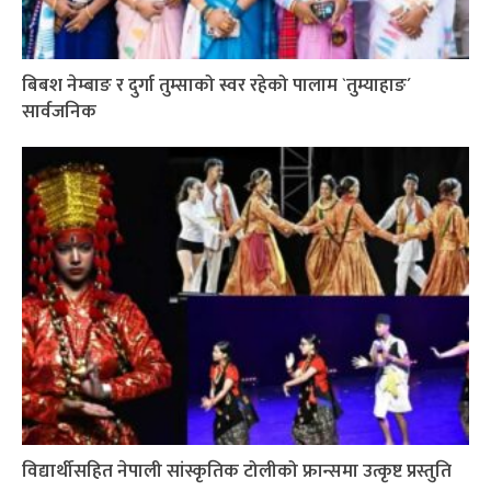
बिबश नेम्बाङ र दुर्गा तुम्साको स्वर रहेको पालाम `तुम्याहाङ´
सार्वजनिक
विद्यार्थीसहित नेपाली सांस्कृतिक टोलीको फ्रान्समा उत्कृष्ट प्रस्तुति