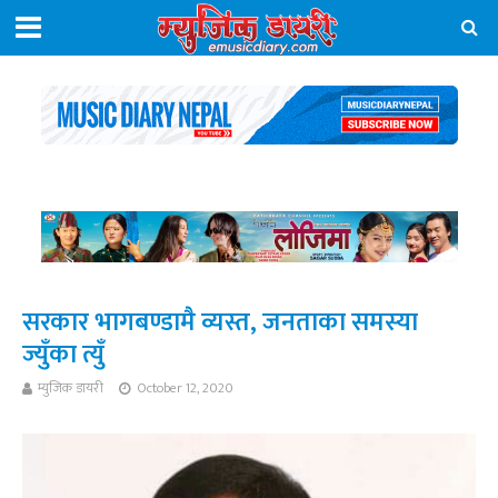
सरकार भागबण्डामै व्यस्त, जनताका समस्या
ज्युँका त्युँ
म्युजिक डायरी
October 12, 2020