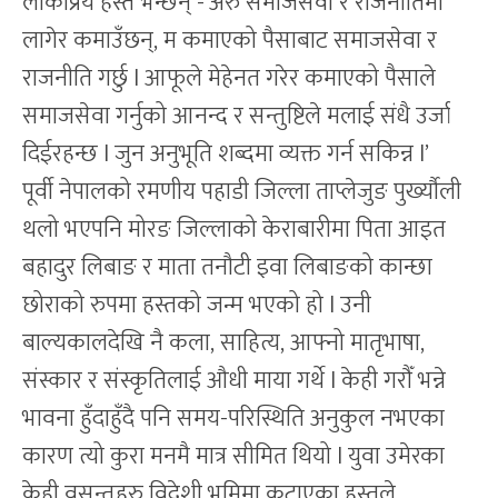
लोकप्रिय हस्त भन्छन् -‘अरु समाजसेवा र राजनीतिमा
लागेर कमाउँछन्, म कमाएको पैसाबाट समाजसेवा र
राजनीति गर्छु l आफूले मेहेनत गरेर कमाएको पैसाले
समाजसेवा गर्नुको आनन्द र सन्तुष्टिले मलाई संधै उर्जा
दिईरहन्छ l जुन अनुभूति शब्दमा व्यक्त गर्न सकिन्न l’
पूर्वी नेपालको रमणीय पहाडी जिल्ला ताप्लेजुङ पुर्ख्यौली
थलो भएपनि मोरङ जिल्लाको केराबारीमा पिता आइत
बहादुर लिबाङ र माता तनौटी इवा लिबाङको कान्छा
छोराको रुपमा हस्तको जन्म भएको हो l उनी
बाल्यकालदेखि नै कला, साहित्य, आफ्नो मातृभाषा,
संस्कार र संस्कृतिलाई औधी माया गर्थे l केही गरौँ भन्ने
भावना हुँदाहुँदै पनि समय-परिस्थिति अनुकुल नभएका
कारण त्यो कुरा मनमै मात्र सीमित थियो l युवा उमेरका
केही वसन्तहरु विदेशी भूमिमा कटाएका हस्तले