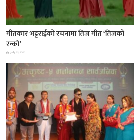
गीतकार भट्टराईको रचनामा तिज गीत ‘तिजको
रन्को’
July 23, 2026