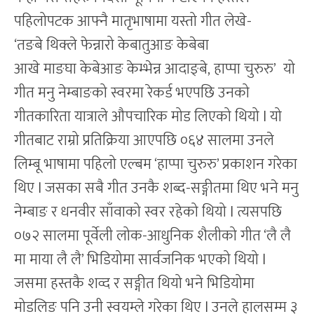
पहिलोपटक आफ्नै मातृभाषामा यस्तो गीत लेखे-
‘तङबे थिक्ले फेन्नारो केबातुआङ केबेबा
आखे माङघा केबेआङ केम्भेन्न आदाङ्बे, हाप्पा चुरुरु’ यो
गीत मनु नेम्बाङको स्वरमा रेकर्ड भएपछि उनको
गीतकारिता यात्राले औपचारिक मोड लिएको थियो l यो
गीतबाट राम्रो प्रतिक्रिया आएपछि ०६४ सालमा उनले
लिम्बू भाषामा पहिलो एल्बम ‘हाप्पा चुरुरु’ प्रकाशन गरेका
थिए l जसका सबै गीत उनकै शब्द-सङ्गीतमा थिए भने मनु
नेम्बाङ र धनवीर साँवाको स्वर रहेको थियो l त्यसपछि
०७२ सालमा पूर्वेली लोक-आधुनिक शैलीको गीत ‘लै लै
मा माया लै लै’ भिडियोमा सार्वजनिक भएको थियो l
जसमा हस्तकै शव्द र सङ्गीत थियो भने भिडियोमा
मोडलिङ पनि उनी स्वयम्ले गरेका थिए l उनले हालसम्म ३