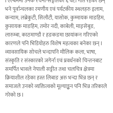
l एल्बममा उनकै रचना-सङ्गीतका ६ वटा गीत रहेका छन्
भने पूर्वान्चलका रमणीय एवं पर्यटकीय स्थलहरु इलाम,
कन्याम, लब्रेकुटी, सिलौटी, यासोक, कुम्मायक माङहिम,
कुसायक माङहिम, तमोर नदी, काबेली, माङ्सेबुङ,
लारुम्बा, काठमाण्डौ र हङकङमा छायांकन गरिएको
कारणले पनि भिडियोहरु विशेष महत्वका बनेका छन् l
व्यावसायिक सोचले भन्दापनि मौलिक कला, भाषा,
संस्कृति र संस्कारको जगेर्ना एवं प्रवर्धनको चिन्तनबाट
समर्पित भावले नेपाली सङ्गीत तथा चलचित्र क्षेत्रमा
क्रियाशील रहेका हस्त लिबाङ अरु भन्दा भिन्न छन् र
समाजले उनको व्यक्तित्वको मूल्याङ्कन पनि भिन्न तरिकाले
गरेको छ l