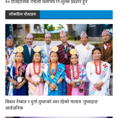
१० ऐतिहासिक नेपाली चलचित्र नि:शुल्क प्रदर्शन हुने
लोकप्रिय पोस्टहरु
बिबश नेम्बाङ र दुर्गा तुम्साको स्वर रहेको पालाम `तुम्याहाङ´
सार्वजनिक