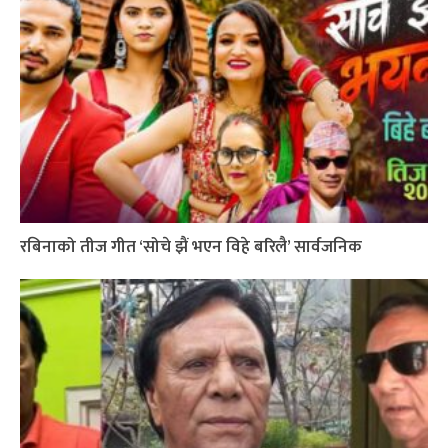
रबिनाको तीज गीत ‘सोचे झैं भएन विहे बरिलै’ सार्वजनिक