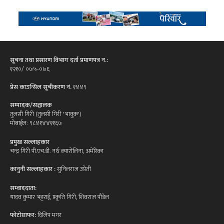
सूचना तथा प्रसारण विभाग दर्ता प्रमाणपत्र न.:
१२१०/ ०७५-०७६
प्रेस काउन्सिल सूचीकरण नं.
१४४९
सम्पादक/सञ्चालक
तुलसी गिरी (तुलसी गिरी 'भावुक')
मोबाईल: ९८४१४४११६७
प्रमुख सल्लाहकार
चन्द्र गिरी पी.एच.डी. नर्थ क्यारोलिना, अमेरिका
कानुनी सल्लाहकार :
सुनिलराज उप्रेती
सम्वाददाता:
यादव कुमार भट्टराई, प्रकृति गिरी, शिवराज पौडेल
फोटोग्राफर:
दिलिप मगर