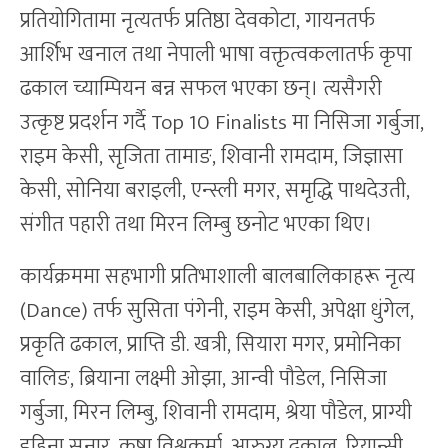
प्रतियोगितामा नृत्यतर्फ प्रतिष्ठा देवकोटा, गायनतर्फ
आर्शिभ खनाल तथा नेपाली भाषा वक्तृत्वकलातर्फ कृपा
ढकाल च्याम्पियन बन्न सफल भएका छन्। त्यसैगरी
उत्कृष्ट प्रदर्शन गर्दै Top 10 Finalists मा निसिजा गर्बुजा,
राइम केसी, सृजिता तामाङ, शिवानी रामदाम, जिज्ञासा
केसी, सोनिया बराइली, एन्स्ली मगर, समृद्धि पाथदेउती,
संगीत पहारी तथा मिरन लिम्बु छनोट भएका थिए।
कार्यक्रममा सहभागी प्रतिभाशाली बालबालिकाहरू नृत्य
(Dance) तर्फ सुसिता पंगेनी, राइम केसी, अपेक्षा धुंगेल,
प्रकृति ढकाल, प्राप्ति डी. खत्री, सियारा मगर, प्रमोनिका
वालिङ, ब्रियाना लक्ष्मी ओझा, आन्वी पौडेल, निसिजा
गर्बुजा, मिरन लिम्बु, शिवानी रामदाम, श्रेया पौडेल, प्राग्यी
इहिना सुनार, कृषा विश्वकर्मा, आरुग्य ढकाल, रियान्सी