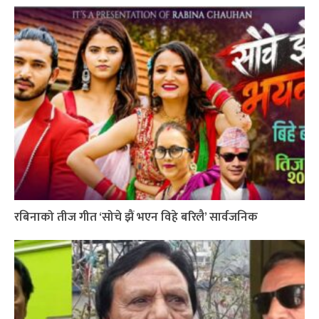
रबिनाको तीज गीत ‘सोचे झैं भएन विहे बरिलै’ सार्वजनिक