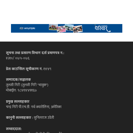
सूचना तथा प्रसारण विभाग दर्ता प्रमाणपत्र न.:
१२१०/ ०७५-०७६
प्रेस काउन्सिल सूचीकरण नं.
१४४९
सम्पादक/सञ्चालक
तुलसी गिरी (तुलसी गिरी 'भावुक')
मोबाईल: ९८४१४४११६७
प्रमुख सल्लाहकार
चन्द्र गिरी पी.एच.डी. नर्थ क्यारोलिना, अमेरिका
कानुनी सल्लाहकार :
सुनिलराज उप्रेती
सम्वाददाता: