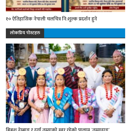
१० ऐतिहासिक नेपाली चलचित्र नि:शुल्क प्रदर्शन हुने
लोकप्रिय पोस्टहरु
बिबश नेम्बाङ र दुर्गा तुम्साको स्वर रहेको पालाम `तुम्याहाङ´