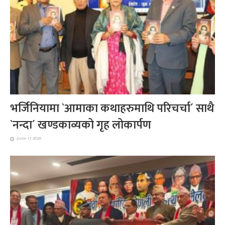
भर्जिनियामा `आमाका कथाहरुमाथि परिचर्चा´ साथै
`नन्दा´ खण्डकाव्यको गृह लोकार्पण
June 17, 2026