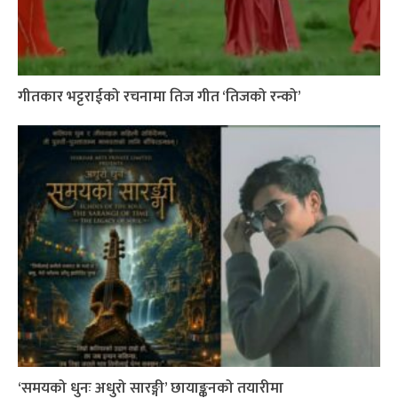
गीतकार भट्टराईको रचनामा तिज गीत ‘तिजको रन्को’
‘समयको धुनः अधुरो सारङ्गी’ छायाङ्कनको तयारीमा