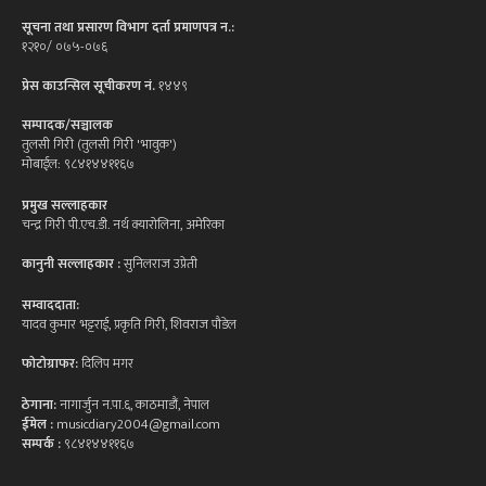
सूचना तथा प्रसारण विभाग दर्ता प्रमाणपत्र न.:
१२१०/ ०७५-०७६
प्रेस काउन्सिल सूचीकरण नं.
१४४९
सम्पादक/सञ्चालक
तुलसी गिरी (तुलसी गिरी 'भावुक')
मोबाईल: ९८४१४४११६७
प्रमुख सल्लाहकार
चन्द्र गिरी पी.एच.डी. नर्थ क्यारोलिना, अमेरिका
कानुनी सल्लाहकार :
सुनिलराज उप्रेती
सम्वाददाता:
यादव कुमार भट्टराई, प्रकृति गिरी, शिवराज पौडेल
फोटोग्राफर:
दिलिप मगर
ठेगाना:
नागार्जुन न.पा.६, काठमाडौं, नेपाल
ईमेल :
musicdiary2004@gmail.com
सम्पर्क :
९८४१४४११६७