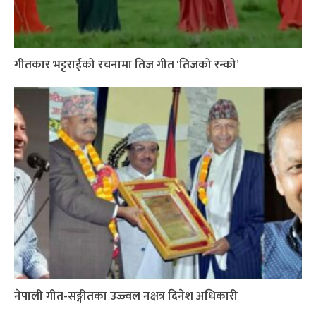
गीतकार भट्टराईको रचनामा तिज गीत ‘तिजको रन्को’
नेपाली गीत-सङ्गीतका उज्ज्वल नक्षत्र दिनेश अधिकारी