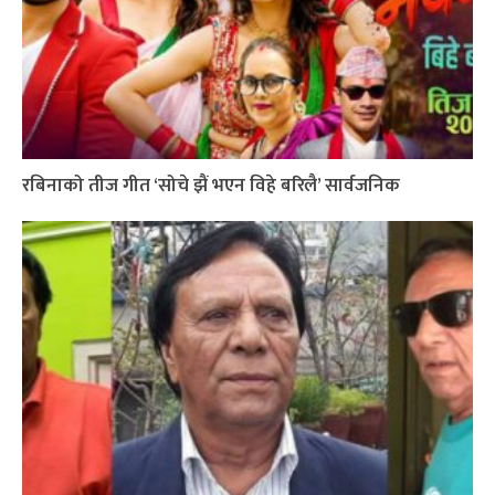
रबिनाको तीज गीत ‘सोचे झैं भएन विहे बरिलै’ सार्वजनिक