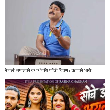
नेपाली समाजको यथार्थमाथि गहिरो चित्रण : ´ऋणको भारी`