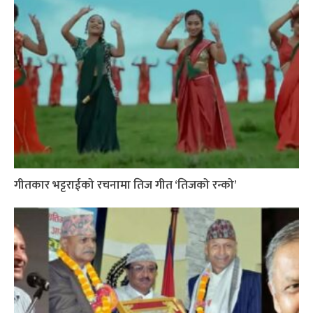
गीतकार भट्टराईको रचनामा तिज गीत ‘तिजको रन्को’