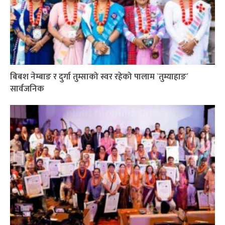
बिबश नेम्बाङ र दुर्गा तुम्साको स्वर रहेको पालाम `तुम्याहाङ´
सार्वजनिक