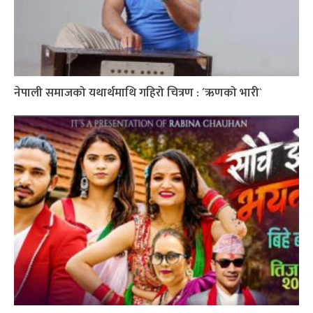
नेपाली समाजको यथार्थमाथि गहिरो चित्रण : ´ऋणको भारी`