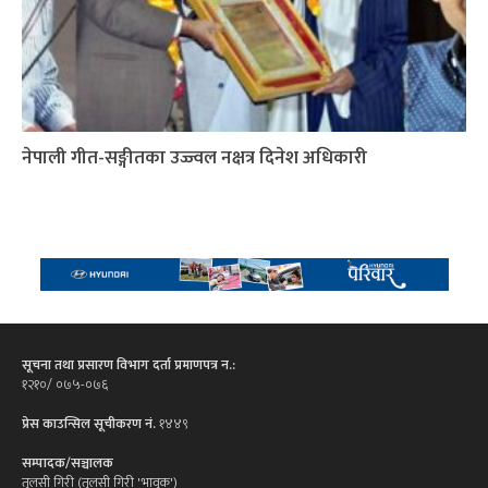
नेपाली गीत-सङ्गीतका उज्ज्वल नक्षत्र दिनेश अधिकारी
सूचना तथा प्रसारण विभाग दर्ता प्रमाणपत्र न.:
१२१०/ ०७५-०७६
प्रेस काउन्सिल सूचीकरण नं.
१४४९
सम्पादक/सञ्चालक
तुलसी गिरी (तुलसी गिरी 'भावुक')