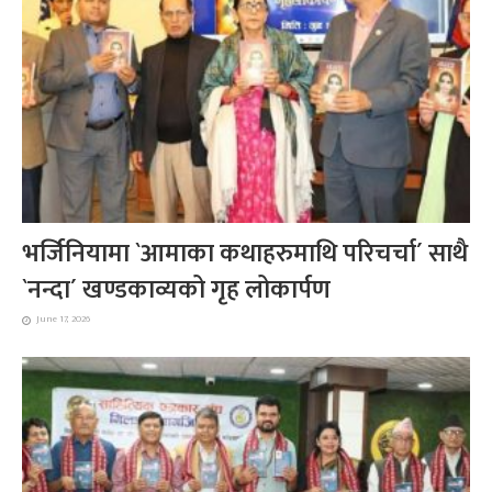
भर्जिनियामा `आमाका कथाहरुमाथि परिचर्चा´ साथै
`नन्दा´ खण्डकाव्यको गृह लोकार्पण
June 17, 2026