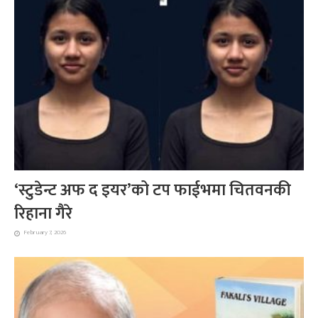
‘स्टुडेन्ट अफ द इयर’को टप फाईभमा चितवनकी
रिहाना गैरे
February 7, 2026