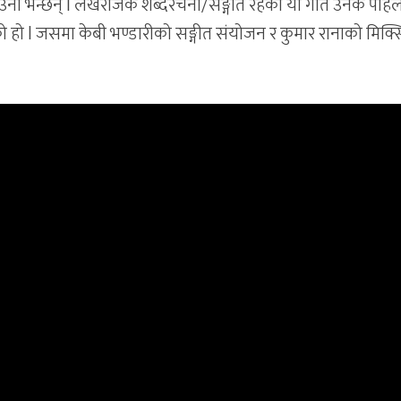
 उनी भन्छन् l लेखराजकै शब्दरचना/सङ्गीत रहेको यो गीत उनकै पहि
हो l जसमा केबी भण्डारीको सङ्गीत संयोजन र कुमार रानाको मिक्