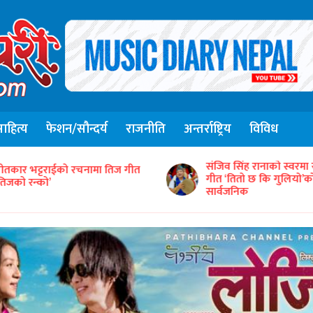
हित्य
फेशन/सौन्दर्य
राजनीति
अन्तर्राष्ट्रिय
विविध
संजिव सिंह रानाको स्वरमा 
ीतकार भट्टराईको रचनामा तिज गीत
गीत ‘तितो छ कि गुलियो’
तिजको रन्को’
सार्वजनिक