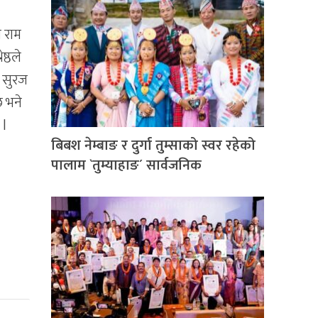
 राम
ष्ठले
 सुरज
 भने
 l
बिबश नेम्बाङ र दुर्गा तुम्साको स्वर रहेको
पालाम `तुम्याहाङ´ सार्वजनिक