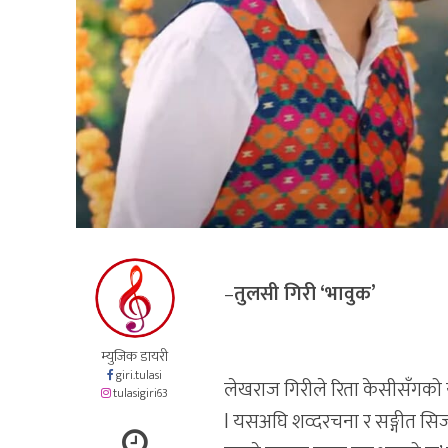
–
तुलसी गिरी ‘भावुक’
म्युजिक डायरी
giri.tulasi
लेखराज गिरीले रिता केसीसँगको 
tulasigiri63
l यसअघि शव्दरचना र सङ्गीत सिर्