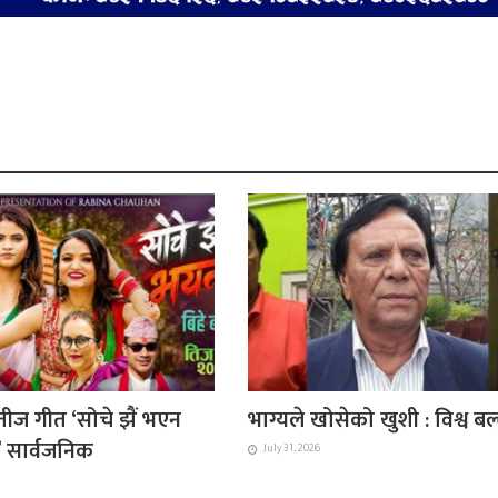
ीज गीत ‘सोचे झैं भएन
भाग्यले खोसेको खुशी : विश्व ब
ै’ सार्वजनिक
July 31, 2026