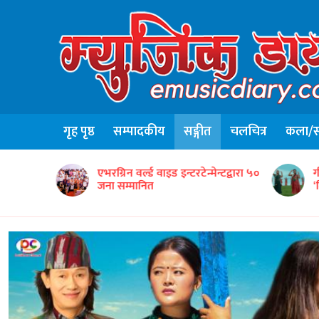
गृह पृष्ठ
सम्पादकीय
सङ्गीत
चलचित्र
कला/सा
ृतिक टोलीको
एभरग्रिन वर्ल्ड वाइड इन्टरटेन्मेन्टद्वारा ५०
ग
जना सम्मानित
‘