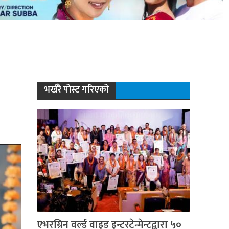
भर्खरै पोस्ट गरिएको
एभरग्रिन वर्ल्ड वाइड इन्टरटेन्मेन्टद्वारा ५०